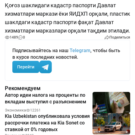
Қоғоз шаклидаги кадастр паспорти Давлат
хизматлари маркази ёки ЯИДХП орқали, пластик
шаклдаги кадастр паспорти фақат Давлат
хизматлари марказлари орқали тақдим этилади.
1489
0
Поделиться
Подписывайтесь на наш
Telegram
, чтобы быть
в курсе последних новостей.
Перейти
Рекомендуем
Автор идеи налога на проценты по
вкладам выступил с разъяснением
Экономика
12261
Kia Uzbekistan опубликовала условия
рассрочки платежа на Kia Sonet со
ставкой от 0% годовых