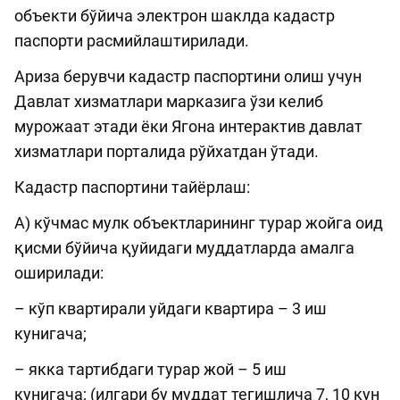
объекти бўйича электрон шаклда кадастр
паспорти расмийлаштирилади.
Ариза берувчи кадастр паспортини олиш учун
Давлат хизматлари марказига ўзи келиб
мурожаат этади ёки Ягона интерактив давлат
хизматлари порталида рўйхатдан ўтади.
Кадастр паспортини тайёрлаш:
А) кўчмас мулк объектларининг турар жойга оид
қисми бўйича қуйидаги муддатларда амалга
оширилади:
– кўп квартирали уйдаги квартира – 3 иш
кунигача;
– якка тартибдаги турар жой – 5 иш
кунигача; (илгари бу муддат тегишлича 7, 10 кун