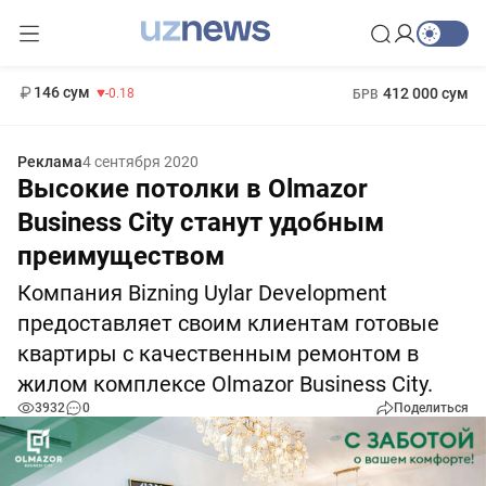
11 916 сум
28.92
13 749 сум
1 271 000 сум
32.19
МРОТ
146 сум
412 000 сум
-0.18
БРВ
Реклама
4 сентября 2020
Высокие потолки в Olmazor
Business City станут удобным
преимуществом
Компания Bizning Uylar Development
предоставляет своим клиентам готовые
квартиры с качественным ремонтом в
жилом комплексе Olmazor Business City.
3932
0
Поделиться