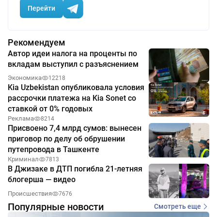
Перейти
Рекомендуем
Автор идеи налога на проценты по
вкладам выступил с разъяснением
Экономика
12218
Kia Uzbekistan опубликовала условия
рассрочки платежа на Kia Sonet со
ставкой от 0% годовых
Реклама
8214
Присвоено 7,4 млрд сумов: вынесен
приговор по делу об обрушении
путепровода в Ташкенте
Криминал
7813
В Джизаке в ДТП погибла 21-летняя
блогерша — видео
Происшествия
7676
Популярные новости
Смотреть еще