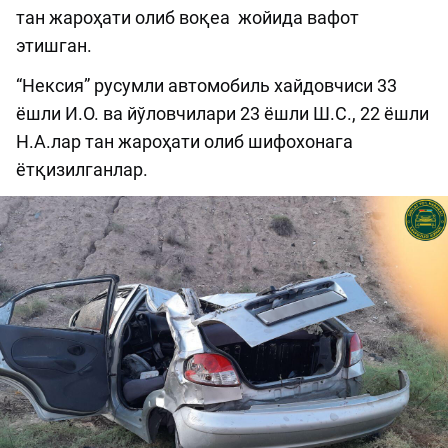
тан жароҳати олиб воқеа жойида вафот
этишган.
“Нексия” русумли автомобиль хайдовчиси 33
ёшли И.О. ва йўловчилари 23 ёшли Ш.С., 22 ёшли
Н.А.лар тан жароҳати олиб шифохонага
ётқизилганлар.