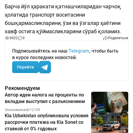
Барча йўл ҳаракати қатнашчиларидан чарчоқ
ҳолатида транспорт воситасини
бошқармасликларини, ўзи ва ўзгалар ҳаётини
хавф остига қўймасликларини сўраб қоламиз.
3022
0
Поделиться
Подписывайтесь на наш
Telegram
, чтобы быть
в курсе последних новостей.
Перейти
Рекомендуем
Автор идеи налога на проценты по
вкладам выступил с разъяснением
Экономика
12109
Kia Uzbekistan опубликовала условия
рассрочки платежа на Kia Sonet со
ставкой от 0% годовых