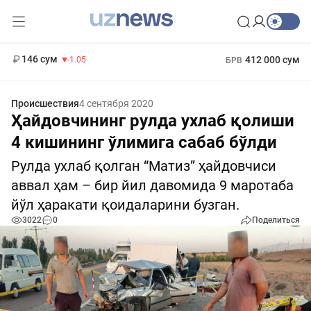
11 887 сум
-55.49
13 717 сум
1 271 000 сум
-25.83
МРОТ
146 сум
412 000 сум
-1.05
БРВ
Происшествия
4 сентября 2020
Ҳайдовчининг рулда ухлаб қолиши
4 кишининг ўлимига сабаб бўлди
Рулда ухлаб қолган “Матиз” ҳайдовчиси
аввал ҳам – бир йил давомида 9 маротаба
йўл ҳаракати қоидаларини бузган.
3022
0
Поделиться