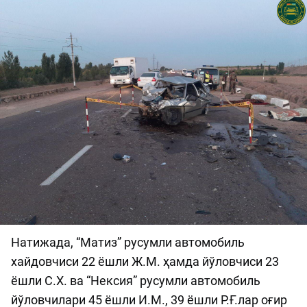
Натижада, “Матиз” русумли автомобиль
хайдовчиси 22 ёшли Ж.М. ҳамда йўловчиси 23
ёшли С.Х. ва “Нексия” русумли автомобиль
йўловчилари 45 ёшли И.М., 39 ёшли Р.Ғ.лар оғир