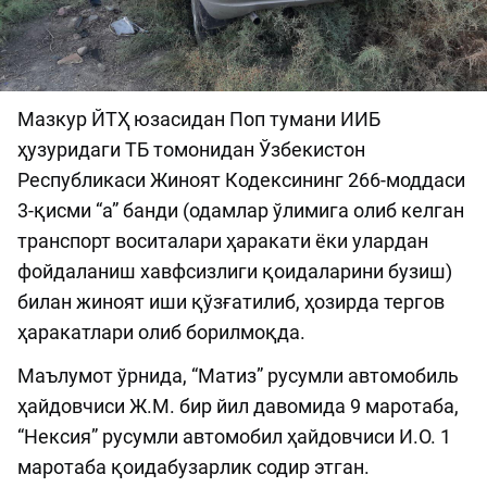
Мазкур ЙТҲ юзасидан Поп тумани ИИБ
ҳузуридаги ТБ томонидан Ўзбекистон
Республикаси Жиноят Кодексининг 266-моддаси
3-қисми “а” банди (одамлар ўлимига олиб келган
транспорт воситалари ҳаракати ёки улардан
фойдаланиш хавфсизлиги қоидаларини бузиш)
билан жиноят иши қўзғатилиб, ҳозирда тергов
ҳаракатлари олиб борилмоқда.
Маълумот ўрнида, “Матиз” русумли автомобиль
ҳайдовчиси Ж.М. бир йил давомида 9 маротаба,
“Нексия” русумли автомобил ҳайдовчиси И.О. 1
маротаба қоидабузарлик содир этган.