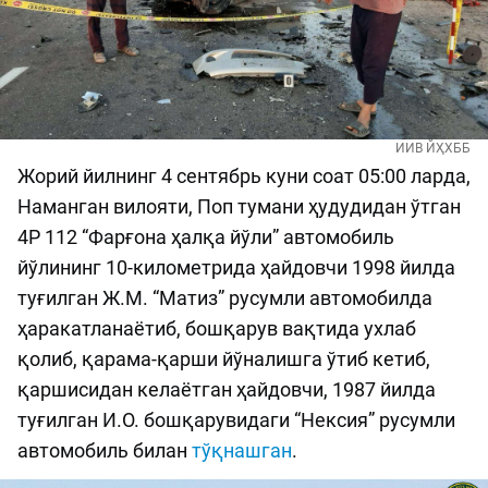
ИИВ ЙҲХББ
Жорий йилнинг 4 сентябрь куни соат 05:00 ларда,
Наманган вилояти, Поп тумани ҳудудидан ўтган
4Р 112 “Фарғона ҳалқа йўли” автомобиль
йўлининг 10-километрида ҳайдовчи 1998 йилда
туғилган Ж.М. “Матиз” русумли автомобилда
ҳаракатланаётиб, бошқарув вақтида ухлаб
қолиб, қарама-қарши йўналишга ўтиб кетиб,
қаршисидан келаётган ҳайдовчи, 1987 йилда
туғилган И.О. бошқарувидаги “Нексия” русумли
автомобиль билан
тўқнашган
.