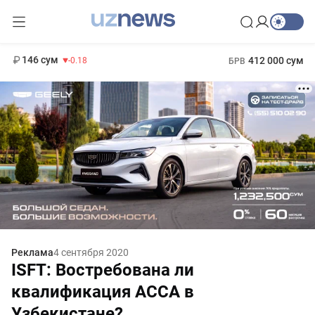
13 749 сум
32.19
146 сум
412 000 сум
-0.18
БРВ
11 916 сум
1 271 000 сум
28.92
МРОТ
Реклама
4 сентября 2020
ISFT: Востребована ли
квалификация АССА в
Узбекистане?