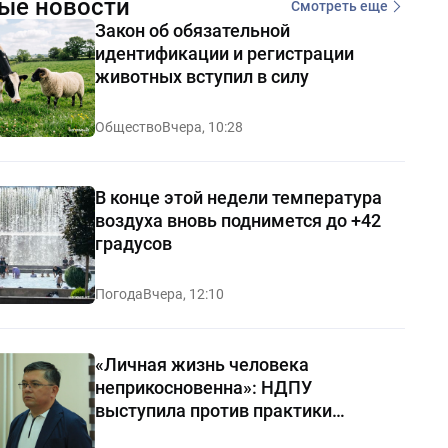
ые новости
Смотреть еще
Закон об обязательной
идентификации и регистрации
животных вступил в силу
Общество
Вчера, 10:28
В конце этой недели температура
воздуха вновь поднимется до +42
градусов
Погода
Вчера, 12:10
«Личная жизнь человека
неприкосновенна»: НДПУ
выступила против практики
«позорных домов и махаллей»