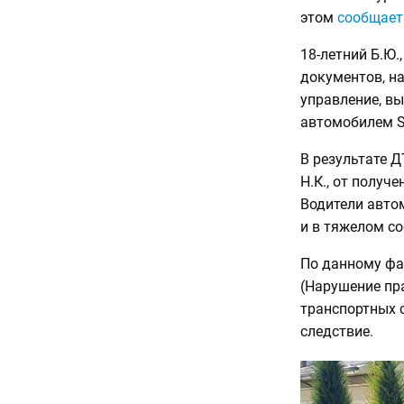
этом
сообщает
18-летний Б.Ю.
документов, на
управление, вы
автомобилем Sp
В результате Д
Н.К., от получ
Водители автом
и в тяжелом с
По данному фак
(Нарушение пр
транспортных с
следствие.