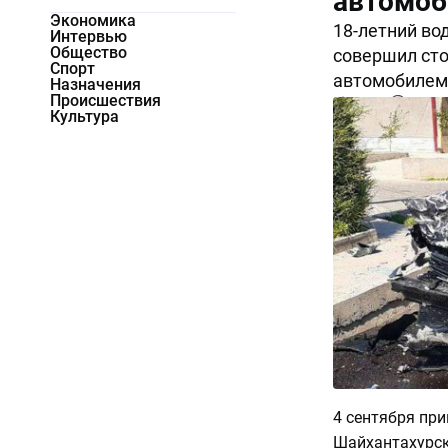
автомоб
Экономика
18-летний во
Интервью
Общество
совершил сто
Спорт
автомобилем 
Назначения
Происшествия
10947
0
Культура
4 сентября при
Шайхантахурск