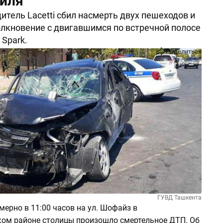
иля
дитель Lacetti сбил насмерть двух пешеходов и
лкновение с двигавшимся по встречной полосе
Spark.
Поделиться
ГУВД Ташкента
мерно в 11:00 часов на ул. Шофайз в
ом районе столицы произошло смертельное ДТП. Об