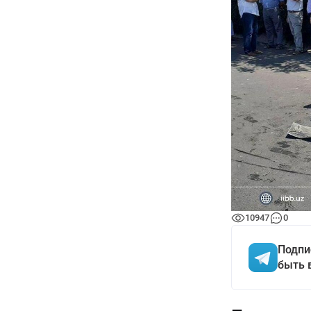
10947
0
Подпи
быть 