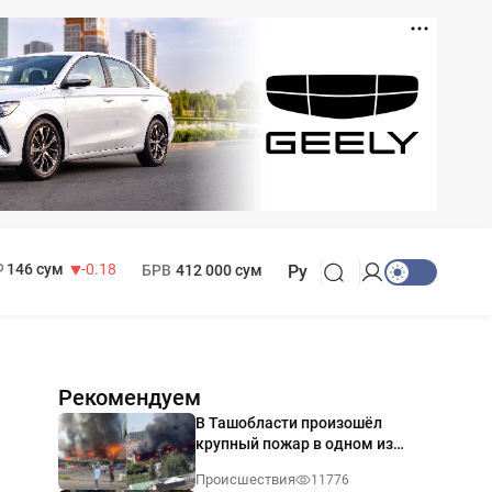
11 916 сум
28.92
13 749 сум
32.19
МРОТ
1 271 000 сум
146 сум
-0.18
БРВ
412 000 сум
Ру
Рекомендуем
В Ташобласти произошёл
крупный пожар в одном из
магазинов — видео
Происшествия
11776