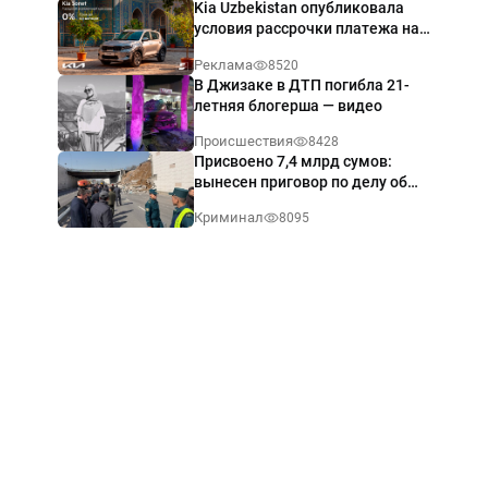
Kia Uzbekistan опубликовала
условия рассрочки платежа на
Kia Sonet со ставкой от 0%
Реклама
8520
годовых
В Джизаке в ДТП погибла 21-
летняя блогерша — видео
Происшествия
8428
Присвоено 7,4 млрд сумов:
вынесен приговор по делу об
обрушении путепровода в
Криминал
8095
Ташкенте