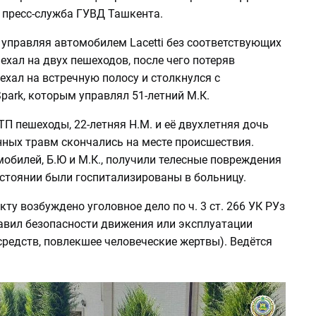
пресс-служба ГУВД Ташкента.
, управляя автомобилем Lacetti без соответствующих
ехал на двух пешеходов, после чего потеряв
ехал на встречную полосу и столкнулся с
ark, которым управлял 51-летний М.К.
ТП пешеходы, 22-летняя Н.М. и её двухлетняя дочь
енных травм скончались на месте происшествия.
обилей, Б.Ю и М.К., получили телесные повреждения
остоянии были госпитализированы в больницу.
ту возбуждено уголовное дело по ч. 3 ст. 266 УК РУз
авил безопасности движения или эксплуатации
редств, повлекшее человеческие жертвы). Ведётся