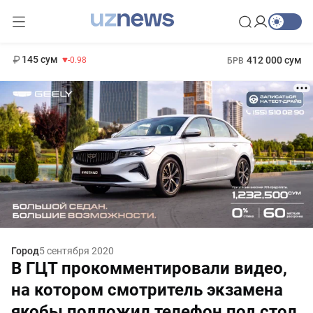
11 952 сум
36.46
13 780 сум
1 271 000 сум
30.12
МРОТ
145 сум
412 000 сум
-0.98
БРВ
Город
5 сентября 2020
В ГЦТ прокомментировали видео,
на котором смотритель экзамена
якобы подложил телефон под стол