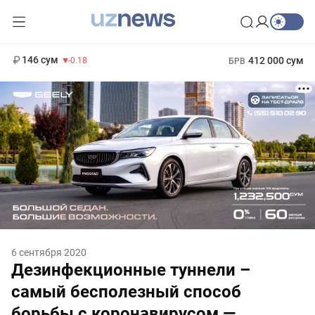
11 916 сум
28.92
13 749 сум
1 271 000 сум
32.19
МРОТ
146 сум
412 000 сум
-0.18
БРВ
6 сентября 2020
Дезинфекционные туннели –
самый бесполезный способ
борьбы с коронавирусом —