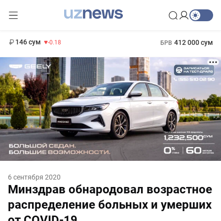
11 916 сум
28.92
13 749 сум
1 271 000 сум
32.19
МРОТ
146 сум
412 000 сум
-0.18
БРВ
6 сентября 2020
Минздрав обнародовал возрастное
распределение больных и умерших
от COVID-19