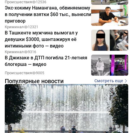
Происшествия
12536
Экс-хокиму Намангана, обвиняемому
в получении взятки $60 тыс., вынесли
приговор
Криминал
12321
В Ташкенте мужчина вымогал у
девушки $3000, шантажируя её
интимными фото — видео
Криминал
9316
В Джизаке в ДТП погибла 21-летняя
блогерша — видео
Происшествия
9005
Популярные новости
Смотреть еще