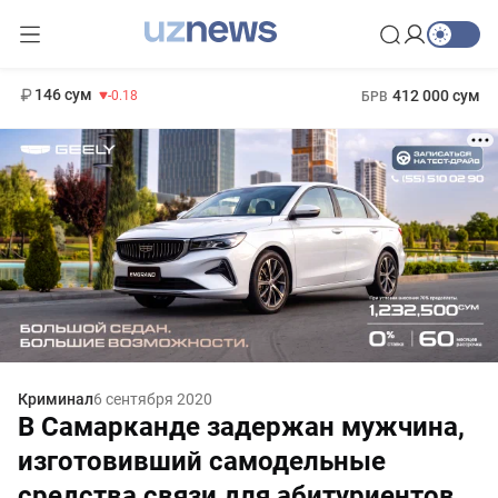
11 916 сум
28.92
13 749 сум
1 271 000 сум
32.19
МРОТ
146 сум
412 000 сум
-0.18
БРВ
Криминал
6 сентября 2020
В Самарканде задержан мужчина,
изготовивший самодельные
средства связи для абитуриентов