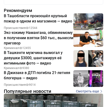
Рекомендуем
В Ташобласти произошёл крупный
пожар в одном из магазинов — видео
Происшествия
12544
Экс-хокиму Намангана, обвиняемому
в получении взятки $60 тыс., вынесли
приговор
Криминал
12455
В Ташкенте мужчина вымогал у
девушки $3000, шантажируя её
интимными фото — видео
Криминал
9380
В Джизаке в ДТП погибла 21-летняя
блогерша — видео
Происшествия
9014
Популярные новости
Смотреть еще