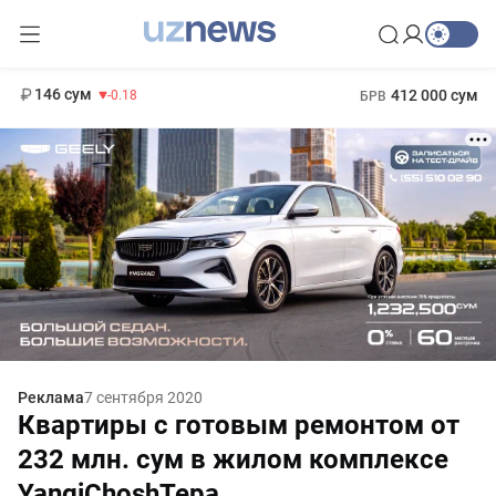
11 916 сум
28.92
13 749 сум
1 271 000 сум
32.19
МРОТ
146 сум
412 000 сум
-0.18
БРВ
Реклама
7 сентября 2020
Квартиры с готовым ремонтом от
232 млн. сум в жилом комплексе
YangiChoshTepa