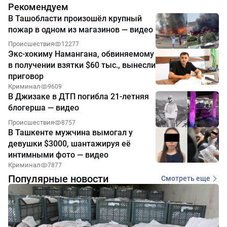
Рекомендуем
В Ташобласти произошёл крупный
пожар в одном из магазинов — видео
Происшествия
12277
Экс-хокиму Намангана, обвиняемому
в получении взятки $60 тыс., вынесли
приговор
Криминал
9609
В Джизаке в ДТП погибла 21-летняя
блогерша — видео
Происшествия
8757
В Ташкенте мужчина вымогал у
девушки $3000, шантажируя её
интимными фото — видео
Криминал
7877
Популярные новости
Смотреть еще