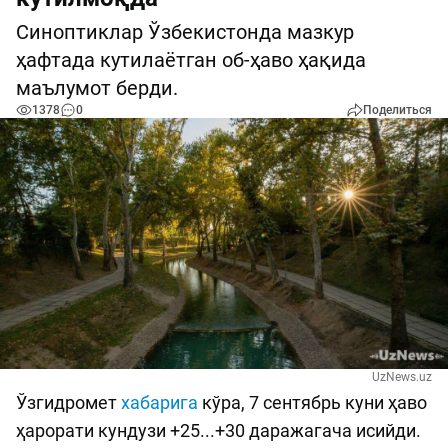
Синоптиклар Ўзбекистонда мазкур
ҳафтада кутилаётган об-ҳаво ҳақида
маълумот берди.
1378
0
Поделиться
UzNews.uz
Ўзгидромет
хабарига
кўра, 7 сентябрь куни ҳаво
ҳарорати кундузи +25...+30 даражагача исийди.