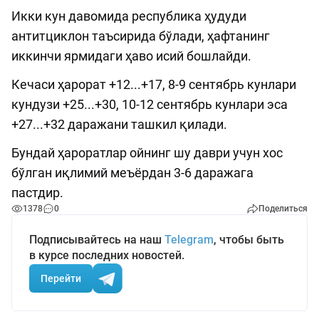
Икки кун давомида республика ҳудуди
антитциклон таъсирида бўлади, ҳафтанинг
иккинчи ярмидаги ҳаво исий бошлайди.
Кечаси ҳарорат +12...+17, 8-9 сентябрь кунлари
кундузи +25...+30, 10-12 сентябрь кунлари эса
+27...+32 даражани ташкил қилади.
Бундай ҳароратлар ойнинг шу даври учун хос
бўлган иқлимий меъёрдан 3-6 даражага
пастдир.
1378
0
Поделиться
Подписывайтесь на наш
Telegram
, чтобы быть
в курсе последних новостей.
Перейти