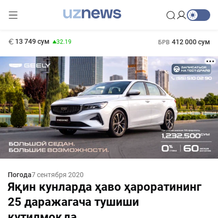
146 сум
-0.18
11 916 сум
1 271 000 сум
28.92
МРОТ
13 749 сум
412 000 сум
32.19
БРВ
Погода
7 сентября 2020
Яқин кунларда ҳаво ҳароратининг
25 даражагача тушиши
кутилмоқда