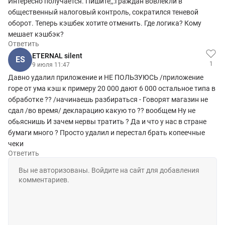
Интересно получается. Пишите,,:граждан вовлекли в
общественный налоговый контроль, сократился теневой
оборот. Теперь кэшбек хотите отменить. Где логика? Кому
мешает кэшбэк?
Ответить
ETERNAL silent
ES
1
9 июля 11:47
Давно удалил приложение и НЕ ПОЛЬЗУЮСЬ /приложение
горе от ума кэш к примеру 20 000 дают 6 000 остальное типа в
обработке ?? /начинаешь разбираться - Говорят магазин не
сдал /во время/ декларацию какую то ?? вообщем Ну не
обьяснишь И зачем нервы тратить ? Да и что у нас в стране
бумаги много ? Просто удалил и перестал брать копеечные
чеки
Ответить