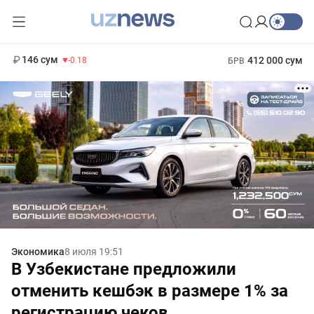
11 916 сум
28.92
13 749 сум
1 271 000 сум
32.19
МРОТ
146 сум
412 000 сум
-0.18
БРВ
Экономика
8 июля 19:51
В Узбекистане предложили
отменить кешбэк в размере 1% за
регистрацию чеков