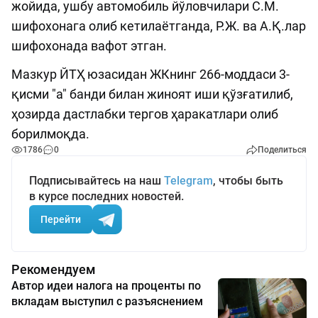
жойида, ушбу автомобиль йўловчилари С.М.
шифохонага олиб кетилаётганда, Р.Ж. ва А.Қ.лар
шифохонада вафот этган.
Мазкур ЙТҲ юзасидан ЖКнинг 266-моддаси 3-
қисми "а" банди билан жиноят иши қўзғатилиб,
ҳозирда дастлабки тергов ҳаракатлари олиб
борилмоқда.
1786
0
Поделиться
Подписывайтесь на наш
Telegram
, чтобы быть
в курсе последних новостей.
Перейти
Рекомендуем
Автор идеи налога на проценты по
вкладам выступил с разъяснением