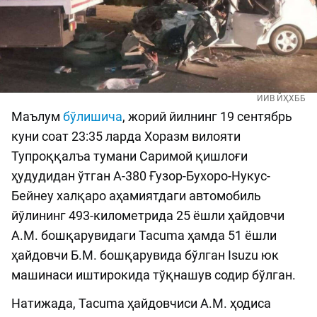
ИИВ ЙҲХББ
Маълум
бўлишича
, жорий йилнинг 19 сентябрь
куни соат 23:35 ларда Хоразм вилояти
Тупроққалъа тумани Саримой қишлоғи
ҳудудидан ўтган А-380 Ғузор-Бухоро-Нукус-
Бейнеу халқаро аҳамиятдаги автомобиль
йўлининг 493-километрида 25 ёшли ҳайдовчи
А.М. бошқарувидаги Tacuma ҳамда 51 ёшли
ҳайдовчи Б.М. бошқарувида бўлган Isuzu юк
машинаси иштирокида тўқнашув содир бўлган.
Натижада, Tacuma ҳайдовчиси А.М. ҳодиса