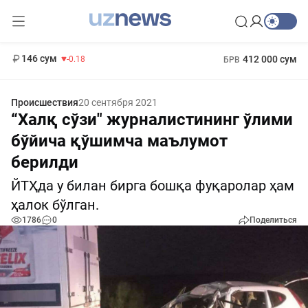
11 916 сум
28.92
13 749 сум
1 271 000 сум
32.19
МРОТ
146 сум
412 000 сум
-0.18
БРВ
Происшествия
20 сентября 2021
“Халқ сўзи" журналистининг ўлими
бўйича қўшимча маълумот
берилди
ЙТҲда у билан бирга бошқа фуқаролар ҳам
ҳалок бўлган.
1786
0
Поделиться