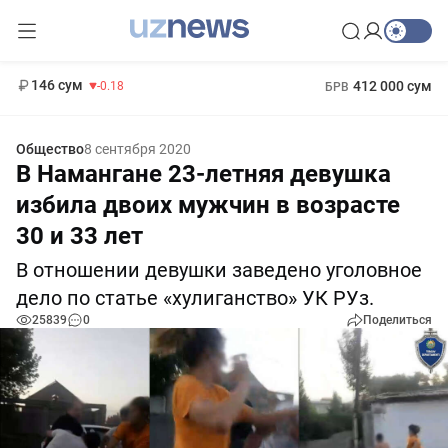
11 916 сум
28.92
13 749 сум
1 271 000 сум
32.19
МРОТ
146 сум
412 000 сум
-0.18
БРВ
Общество
8 сентября 2020
В Намангане 23-летняя девушка
избила двоих мужчин в возрасте
30 и 33 лет
В отношении девушки заведено уголовное
дело по статье «хулиганство» УК РУз.
25839
0
Поделиться