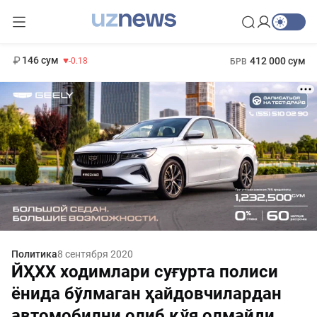
11 916 сум
28.92
13 749 сум
1 271 000 сум
32.19
МРОТ
146 сум
412 000 сум
-0.18
БРВ
Политика
8 сентября 2020
ЙҲХХ ходимлари суғурта полиси
ёнида бўлмаган ҳайдовчилардан
автомобилни олиб қўя олмайди