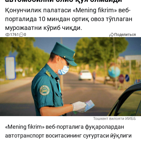
Қонунчилик палатаси «Mening fikrim» веб-
порталида 10 миндан ортиқ овоз тўплаган
мурожаатни кўриб чиқди.
1761
0
Поделиться
Тошкент вилояти ИИББ
«Mening fikrim» веб-порталига фуқаролардан
автотранспорт воситасининг суғуртаси йўқлиги