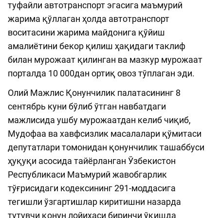
туфайли автотранспорт эгасига маъмурий
жарима қўллаган ҳолда автотранспорт
воситасини жарима майдонига қўйиш
амалиётини бекор қилиш ҳақидаги таклиф
билан мурожаат қилинган ва мазкур мурожаат
порталда 10 000дан ортиқ овоз тўплаган эди.
Олий Мажлис Қонунчилик палатасининг 8
сентябрь куни бўлиб ўтган навбатдаги
мажлисида ушбу мурожаатдан келиб чиқиб,
Мудофаа ва хавфсизлик масалалари қўмитаси
депутатлари томонидан қонунчилик ташаббуси
ҳуқуқи асосида тайёрланган Ўзбекистон
Республикаси Маъмурий жавобгарлик
тўғрисидаги кодексининг 291-моддасига
тегишли ўзгартишлар киритишни назарда
тутувчи қонун лойиҳаси биринчи ўқишда