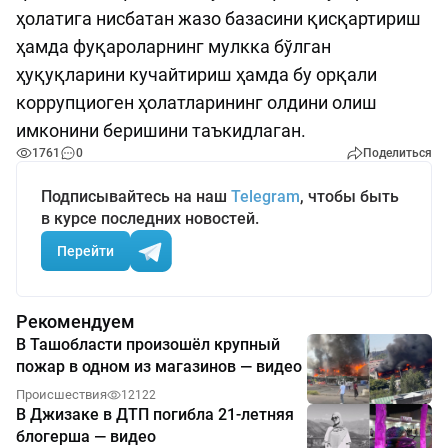
ҳолатига нисбатан жазо базасини қисқартириш
ҳамда фуқароларнинг мулкка бўлган
ҳуқуқларини кучайтириш ҳамда бу орқали
коррупциоген ҳолатларининг олдини олиш
имконини беришини таъкидлаган.
1761
0
Поделиться
Подписывайтесь на наш
Telegram
, чтобы быть
в курсе последних новостей.
Перейти
Рекомендуем
В Ташобласти произошёл крупный
пожар в одном из магазинов — видео
Происшествия
12122
В Джизаке в ДТП погибла 21-летняя
блогерша — видео