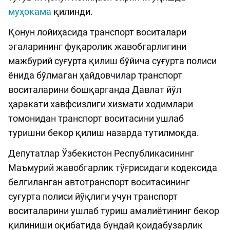
муҳокама
қилинди.
Қонун лойиҳасида транспорт воситалари
эгаларининг фуқаролик жавобгарлигини
мажбурий суғурта қилиш бўйича суғурта полиси
ёнида бўлмаган ҳайдовчилар транспорт
воситаларини бошқарганда Давлат йўл
ҳаракати хавфсизлиги хизмати ходимлари
томонидан транспорт воситасини ушлаб
туришни бекор қилиш назарда тутилмоқда.
Депутатлар Ўзбекистон Республикасининг
Маъмурий жавобгарлик тўғрисидаги кодексида
белгиланган автотранспорт воситасининг
суғурта полиси йўқлиги учун транспорт
воситаларини ушлаб туриш амалиётининг бекор
қилиниши оқибатида бундай қоидабузарлик