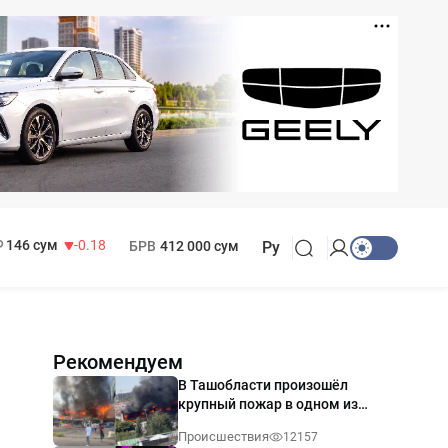
11 916 сум
28.92
13 749 сум
32.19
МРОТ
1 271 000 сум
146 сум
-0.18
БРВ
412 000 сум
Ру
Рекомендуем
В Ташобласти произошёл
крупный пожар в одном из
магазинов — видео
Происшествия
12157