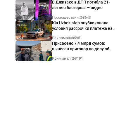
В Джизаке в ДТП погибла 21-
летняя блогерша — видео
Происшествия
8643
Kia Uzbekistan опубликовала
условия рассрочки платежа на
Kia Sonet со ставкой от 0%
Реклама
8595
годовых
Присвоено 7,4 млрд сумов:
вынесен приговор по делу об
обрушении путепровода в
Криминал
8191
Ташкенте