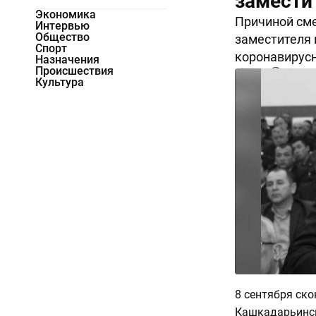
замести
Экономика
Причиной сме
Интервью
Общество
заместителя
Спорт
коронавирус
Назначения
Происшествия
5207
0
Культура
8 сентября ск
Кашкадарьинск