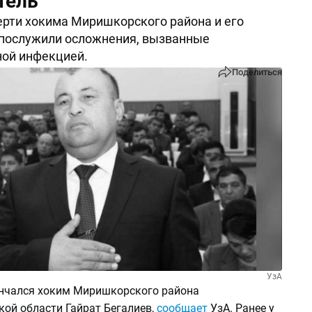
тель
рти хокима Миришкорского района и его
 послужили осложнения, вызванные
ной инфекцией.
Поделиться
УзА
ончался хоким Миришкорского района
ой области Гайрат Бегалиев,
сообщает
УзА. Ранее у