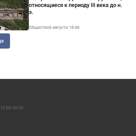
относящиеся к периоду III века до н.
э.
Общество
6 августа 18:46
ще
12.08.2015г.