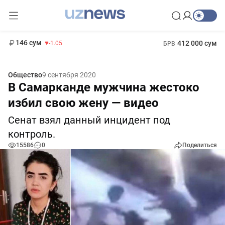
11 887 сум
-55.49
13 717 сум
1 271 000 сум
-25.83
МРОТ
146 сум
412 000 сум
-1.05
БРВ
Общество
9 сентября 2020
В Самарканде мужчина жестоко
избил свою жену — видео
Сенат взял данный инцидент под
контроль.
15586
0
Поделиться