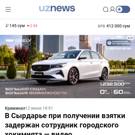
11 952 сум
36.46
13 780 сум
1 271 000 сум
30.12
МРОТ
145 сум
412 000 сум
-0.98
БРВ
Криминал
12 июня 19:51
В Сырдарье при получении взятки
задержан сотрудник городского
хокимията — видео