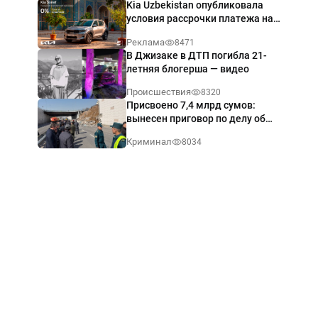
Kia Uzbekistan опубликовала
условия рассрочки платежа на
Kia Sonet со ставкой от 0%
Реклама
8471
годовых
В Джизаке в ДТП погибла 21-
летняя блогерша — видео
Происшествия
8320
Присвоено 7,4 млрд сумов:
вынесен приговор по делу об
обрушении путепровода в
Криминал
8034
Ташкенте