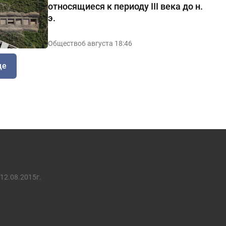
относящиеся к периоду III века до н.
э.
Общество
6 августа 18:46
ще
12.08.2015г.