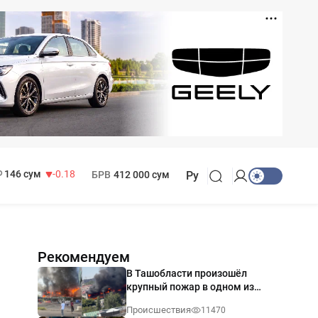
11 916 сум
28.92
13 749 сум
32.19
МРОТ
1 271 000 сум
146 сум
-0.18
БРВ
412 000 сум
Ру
Рекомендуем
В Ташобласти произошёл
крупный пожар в одном из
магазинов — видео
Происшествия
11470