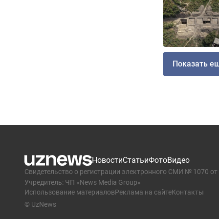
Показать е
Новости
Статьи
Фото
Видео
Свидетельство о регистрации электронного СМИ № 1070 от 
Учредитель: ЧП «News Media Group»
Использование материалов
Реклама на сайте
Контакты
© UzNews