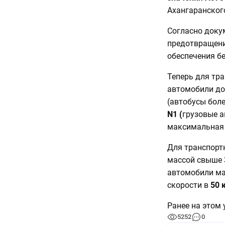
Ахангаранског
Согласно докум
предотвращени
обеспечения б
Теперь для тр
автомобили до
(автобусы боле
N1 (
грузовые а
максимальная 
Для транспорт
массой свыше 3
автомобили ма
скорости в
50 к
Ранее на этом 
5252
0