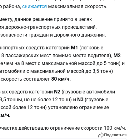
о района,
снижается
максимальная скорость.
енту, данное решение принято в целях
я дорожно-транспортных происшествий,
езопасности граждан и дорожного движения.
анспортных средств категорий
М1
(легковые
 8 пассажирских мест помимо места водителя),
М2
е чем на 8 мест с максимальной массой до 5 тонн) и
втомобили с максимальной массой до 3,5 тонн)
скорость составляет
80 км/ч.
ных средств категорий
N2
(грузовые автомобили
,5 тонны, но не более 12 тонн) и
N3
(грузовые
ссой более 12 тонн) установлено ограничение
м/ч.
участке действовало ограничение скорости 100 км/ч.
Поделиться