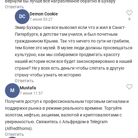
Вернули бы лучше все награбленное обратно в Бухару
Ответить
Demon Cookie
DC
6
7 июня 03:27
Эмир Бухары сам все вывозил если что и жил в Санкт-
Питербурге, в детстве там учился, и был почетным
гражданином Крыма. Так что ничего по сути не грабили,
тем более это музей. В музее люди должны просвещаться
культурно, как мы собираемся продвигать красоту
нашей истории если все будет законсервировано в нашей
стране? Не у всех есть деньги чтобы слетать в другую
страну чтобы узнать ее историю
Ответить
Mustafa
M
7 июня 11:57
Получите доступ к профессиональным торговым сигналам и
поддержке рынка в режиме реального времени. Торгуйте
золотом, нефтью, акциями, валютой и криптовалютами с
уверенностью. Свяжитесь с Альфредом в Telegram
(Alfredthoms).
Ответить