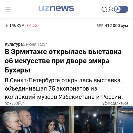
13 717 сум
-25.83
146 сум
412 000 сум
-1.05
БРВ
11 887 сум
1 271 000 сум
-55.49
МРОТ
Культура
5 июня 16:34
В Эрмитаже открылась выставка
об искусстве при дворе эмира
Бухары
В Санкт-Петербурге открылась выставка,
объединившая 75 экспонатов из
коллекций музеев Узбекистана и России.
7333
4
Поделиться