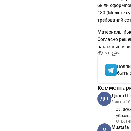
были оформлен
183 (Мелкое ху
требований сот
Материалы был
Согласно реше
наказание в ви
5215
2
Подпи
быть 
Комментар
Джон Ш
ДШ
5 июня 16
да, дун
ублажат
Ответи
Mustafa
M