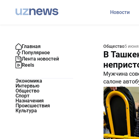
Новости
Главная
Общество
5 июня
В Ташке
Популярное
Лента новостей
неприст
Reels
Мужчина сове
Экономика
салоне автоб
Интервью
5215
2
Общество
Спорт
Назначения
Происшествия
Культура