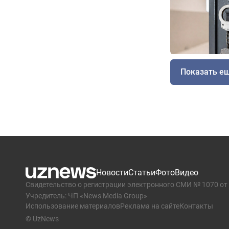
Показать е
Новости
Статьи
Фото
Видео
Свидетельство о регистрации электронного СМИ № 1070 от 
Учредитель: ЧП «News Media Group»
Использование материалов
Реклама на сайте
Контакты
© UzNews