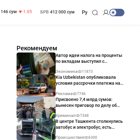
13 717 сум
-25.83
МРОТ
1 271 000 сум
146 сум
-1.05
БРВ
412 000 сум
Ру
Рекомендуем
Автор идеи налога на проценты
по вкладам выступил с
разъяснением
Экономика
11873
Kia Uzbekistan опубликовала
условия рассрочки платежа на
Kia Sonet со ставкой от 0%
Реклама
7746
годовых
Присвоено 7,4 млрд сумов:
вынесен приговор по делу об
обрушении путепровода в
Криминал
7348
Ташкенте
В центре Ташкента столкнулись
автобус и электробус, есть
пострадавший — видео
Происшествия
6300