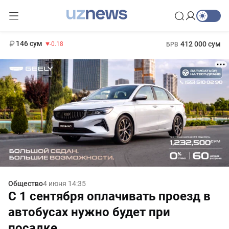
11 916 сум
28.92
13 749 сум
1 271 000 сум
32.19
МРОТ
146 сум
412 000 сум
-0.18
БРВ
Общество
4 июня 14:35
С 1 сентября оплачивать проезд в
автобусах нужно будет при
посадке