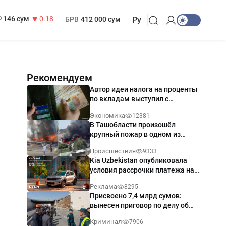
13 749 сум
32.19
МРОТ
1 271 000 сум
146 сум
-0.18
БРВ
412 000 сум
Ру
Рекомендуем
Автор идеи налога на проценты
по вкладам выступил с
разъяснением
Экономика
12381
В Ташобласти произошёл
крупный пожар в одном из
магазинов — видео
Происшествия
9333
Kia Uzbekistan опубликовала
условия рассрочки платежа на
Kia Sonet со ставкой от 0%
Реклама
8295
годовых
Присвоено 7,4 млрд сумов:
вынесен приговор по делу об
обрушении путепровода в
Криминал
7906
Ташкенте