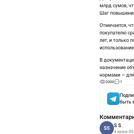
млрд сумов, чт
Шаг повышения 
Отмечается, чт
покупателю сра
лет, и только 
использование
В документации
назначение об
нормами — для
2000
1
Подпи
быть 
Комментар
S S
SS
4 июня 09