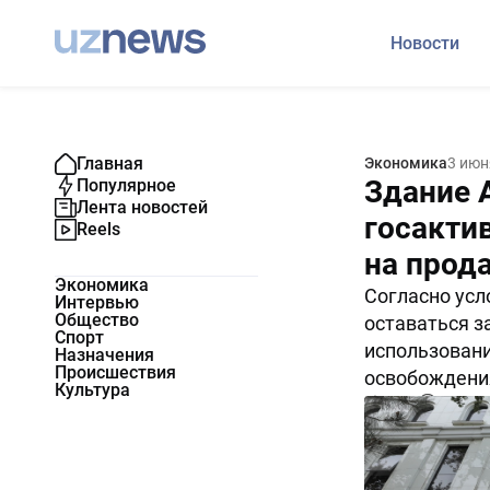
Новости
Главная
Экономика
3 июн
Здание 
Популярное
Лента новостей
госакти
Reels
на прод
Экономика
Согласно усл
Интервью
Общество
оставаться з
Спорт
использовани
Назначения
Происшествия
освобождени
Культура
2000
1