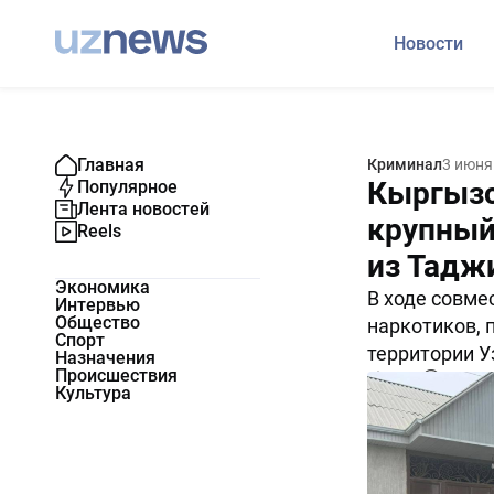
Новости
Главная
Криминал
3 июня
Кыргызс
Популярное
Лента новостей
крупный
Reels
из Тадж
Экономика
В ходе совме
Интервью
Общество
наркотиков, 
Спорт
территории У
Назначения
Происшествия
1154
0
Культура