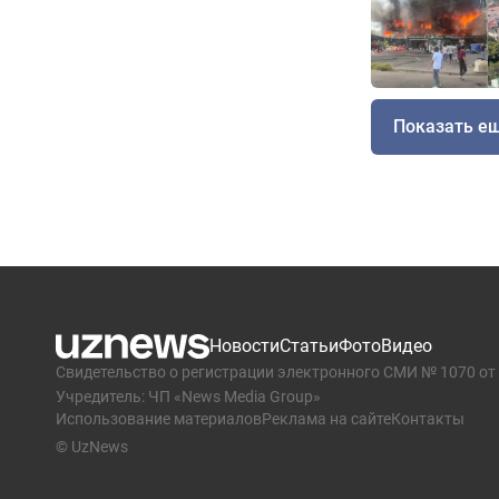
Показать е
Новости
Статьи
Фото
Видео
Свидетельство о регистрации электронного СМИ № 1070 от 
Учредитель: ЧП «News Media Group»
Использование материалов
Реклама на сайте
Контакты
© UzNews