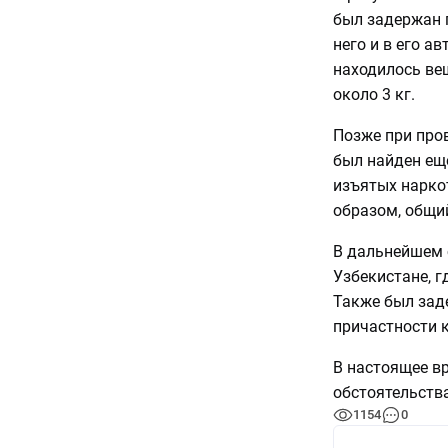
был задержан 
него и в его а
находилось ве
около 3 кг.
Позже при про
был найден ещ
изъятых наркот
образом, общий
В дальнейшем 
Узбекистане, г
Также был заде
причастности 
В настоящее в
обстоятельств
1154
0