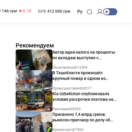
13 749 сум
32.19
МРОТ
1 271 000 сум
146 сум
-0.18
БРВ
412 000 сум
Ру
Рекомендуем
Автор идеи налога на проценты
по вкладам выступил с
разъяснением
Экономика
12309
В Ташобласти произошёл
крупный пожар в одном из
магазинов — видео
Происшествия
8517
Kia Uzbekistan опубликовала
условия рассрочки платежа на
Kia Sonet со ставкой от 0%
Реклама
8265
годовых
Присвоено 7,4 млрд сумов:
вынесен приговор по делу об
обрушении путепровода в
Криминал
7860
Ташкенте