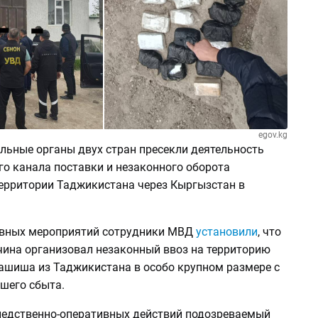
egov.kg
льные органы двух стран пресекли деятельность
о канала поставки и незаконного оборота
территории Таджикистана через Кыргызстан в
ивных мероприятий сотрудники МВД
установили
, что
чина организовал незаконный ввоз на территорию
ашиша из Таджикистана в особо крупном размере с
шего сбыта.
следственно-оперативных действий подозреваемый