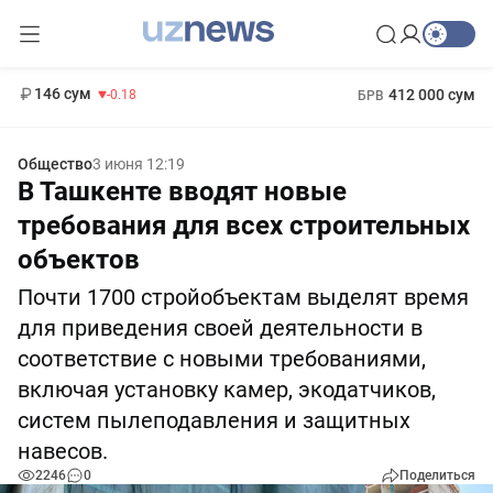
11 916 сум
28.92
13 749 сум
1 271 000 сум
32.19
МРОТ
146 сум
412 000 сум
-0.18
БРВ
Общество
3 июня 12:19
В Ташкенте вводят новые
требования для всех строительных
объектов
Почти 1700 стройобъектам выделят время
для приведения своей деятельности в
соответствие с новыми требованиями,
включая установку камер, экодатчиков,
систем пылеподавления и защитных
навесов.
2246
0
Поделиться