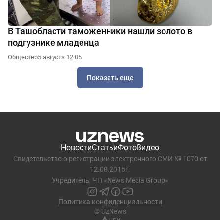
В Ташобласти таможенники нашли золото в
подгузнике младенца
Общество
5 августа 12:05
Показать еще
Новости
Статьи
Фото
Видео
Свидетельство о регистрации электронного СМИ № 1070 от
12.08.2015г.
Учредитель: ЧП «News Media Group»
Политика конфиденциальности
© UzNews