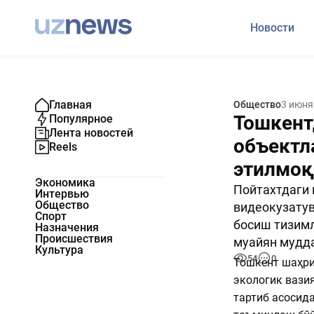
Новости
Главная
Общество
3 июня
Тошкент
Популярное
Лента новостей
объектл
Reels
этилмоқ
Экономика
Пойтахтдаги 
Интервью
Общество
видеокузатув
Спорт
босиш тизимл
Назначения
Происшествия
муайян мудда
Культура
54
0
Тошкент шаҳри
экологик вази
тартиб асосид