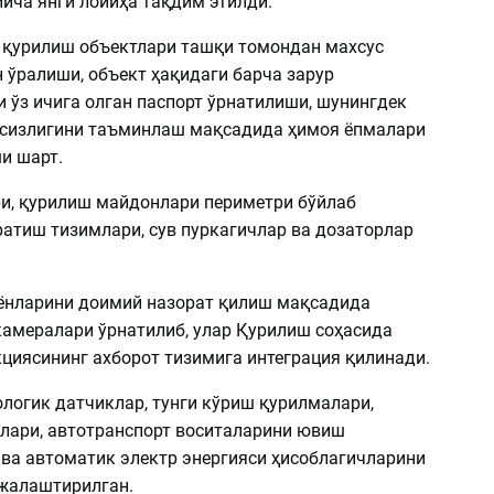
ича янги лойиҳа тақдим этилди.
, қурилиш объектлари ташқи томондан махсус
 ўралиши, объект ҳақидаги барча зарур
 ўз ичига олган паспорт ўрнатилиши, шунингдек
сизлигини таъминлаш мақсадида ҳимоя ёпмалари
и шарт.
и, қурилиш майдонлари периметри бўйлаб
атиш тизимлари, сув пуркагичлар ва дозаторлар
нларини доимий назорат қилиш мақсадида
камералари ўрнатилиб, улар Қурилиш соҳасида
кциясининг ахборот тизимига интеграция қилинади.
ологик датчиклар, тунги кўриш қурилмалари,
қлари, автотранспорт воситаларини ювиш
ва автоматик электр энергияси ҳисоблагичларини
жалаштирилган.