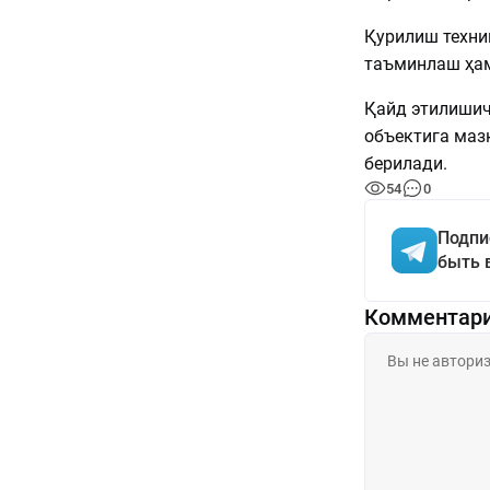
Қурилиш техни
таъминлаш ҳам
Қайд этилишич
объектига маз
берилади.
54
0
Подпи
быть 
Комментар