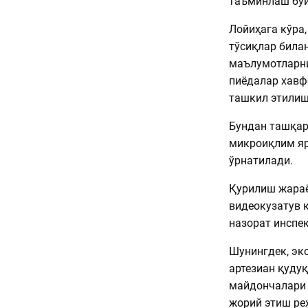
таъминлаш бўй
Лойиҳага кўра
тўсиқлар билан
маълумотларни
пиёдалар хавф
ташкил этилиш
Бундан ташқар
микроиқлим яр
ўрнатилади.
Қурилиш жараё
видеокузатув 
назорат инспе
Шунингдек, эк
артезиан қуду
майдончалари 
жорий этиш ре