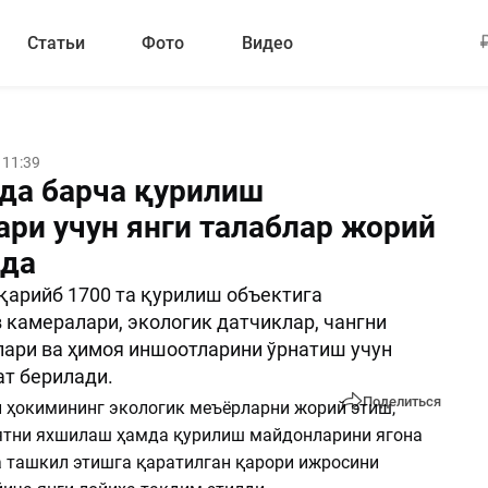
Статьи
Фото
Видео
 11:39
да барча қурилиш
ари учун янги талаблар жорий
да
қарийб 1700 та қурилиш объектига
 камералари, экологик датчиклар, чангни
ари ва ҳимоя иншоотларини ўрнатиш учун
т берилади.
Поделиться
 ҳокимининг экологик меъёрларни жорий этиш,
ятни яхшилаш ҳамда қурилиш майдонларини ягона
а ташкил этишга қаратилган қарори ижросини