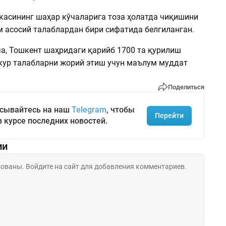
касининг шаҳар кўчаларига тоза ҳолатда чиқишини
 асосий талаблардан бири сифатида белгиланган.
а, Тошкент шаҳридаги қарийб 1700 та қурилиш
кур талабларни жорий этиш учун маълум муддат
Поделиться
сывайтесь на наш
Telegram
, чтобы
Перейти
в курсе последних новостей.
ии