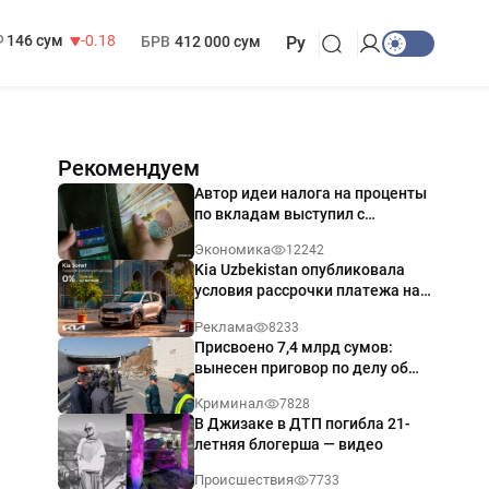
13 749 сум
32.19
МРОТ
1 271 000 сум
146 сум
-0.18
БРВ
412 000 сум
Ру
Рекомендуем
Автор идеи налога на проценты
по вкладам выступил с
разъяснением
Экономика
12242
Kia Uzbekistan опубликовала
условия рассрочки платежа на
Kia Sonet со ставкой от 0%
Реклама
8233
годовых
Присвоено 7,4 млрд сумов:
вынесен приговор по делу об
обрушении путепровода в
Криминал
7828
Ташкенте
В Джизаке в ДТП погибла 21-
летняя блогерша — видео
Происшествия
7733