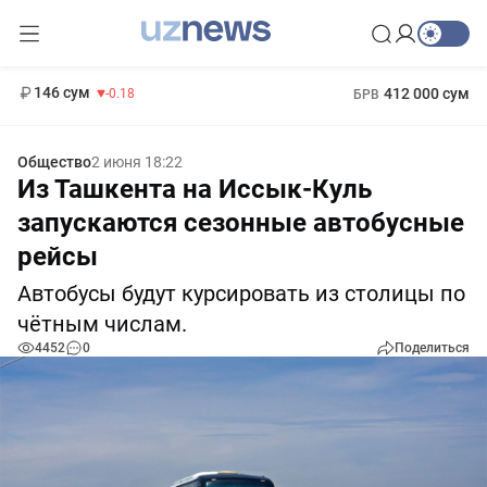
11 916 сум
28.92
13 749 сум
1 271 000 сум
32.19
МРОТ
146 сум
412 000 сум
-0.18
БРВ
Общество
2 июня 18:22
Из Ташкента на Иссык-Куль
запускаются сезонные автобусные
рейсы
Автобусы будут курсировать из столицы по
чётным числам.
4452
0
Поделиться