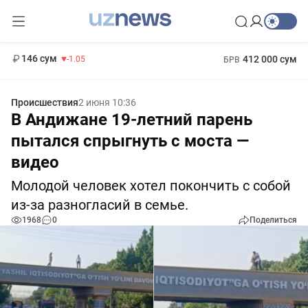
11 887 сум
-55.49
13 717 сум
1 271 000 сум
-25.83
МРОТ
146 сум
412 000 сум
-1.05
БРВ
Происшествия
2 июня 10:36
В Андижане 19-летний парень
пытался спрыгнуть с моста —
видео
Молодой человек хотел покончить с собой
из-за разногласий в семье.
1968
0
Поделиться