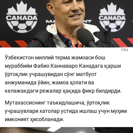
ЎФА
Ўзбекистон миллий терма жамоаси бош
мураббийи Фабио Каннаваро Канадага қарши
ўртоқлик учрашувидан сўнг матбуот
анжуманида ўйин, жамоа ҳолати ва
келажакдаги режалар ҳақида фикр билдирди.
Мутахассиснинг таъкидлашича, ўртоқлик
учрашувлари хатолар устида ишлаш учун муҳим
имконият ҳисобланади.