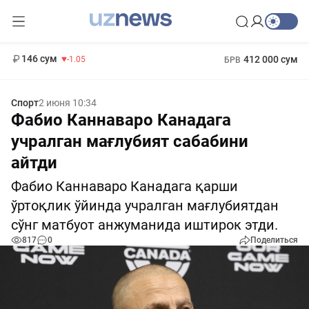
11 887 сум
-55.49
13 717 сум
1 271 000 сум
-25.83
МРОТ
146 сум
412 000 сум
-1.05
БРВ
Спорт
2 июня 10:34
Фабио Каннаваро Канадага
учралган мағлубият сабабини
айтди
Фабио Каннаваро Канадага қарши
ўртоқлик ўйинда учралган мағлубиятдан
сўнг матбуот анжуманида иштирок этди.
817
0
Поделиться