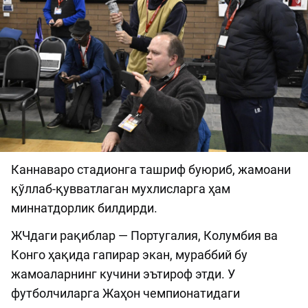
Каннаваро стадионга ташриф буюриб, жамоани
қўллаб-қувватлаган мухлисларга ҳам
миннатдорлик билдирди.
ЖЧдаги рақиблар — Португалия, Колумбия ва
Конго ҳақида гапирар экан, мураббий бу
жамоаларнинг кучини эътироф этди. У
футболчиларга Жаҳон чемпионатидаги