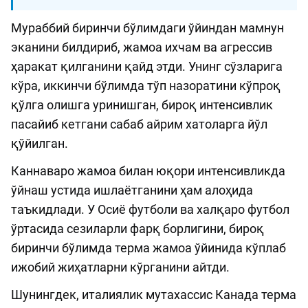
Мураббий биринчи бўлимдаги ўйиндан мамнун
эканини билдириб, жамоа ихчам ва агрессив
ҳаракат қилганини қайд этди. Унинг сўзларига
кўра, иккинчи бўлимда тўп назоратини кўпроқ
қўлга олишга уринишган, бироқ интенсивлик
пасайиб кетгани сабаб айрим хатоларга йўл
қўйилган.
Каннаваро жамоа билан юқори интенсивликда
ўйнаш устида ишлаётганини ҳам алоҳида
таъкидлади. У Осиё футболи ва халқаро футбол
ўртасида сезиларли фарқ борлигини, бироқ
биринчи бўлимда терма жамоа ўйинида кўплаб
ижобий жиҳатларни кўрганини айтди.
Шунингдек, италиялик мутахассис Канада терма