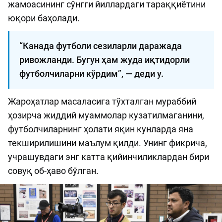
жамоасининг сўнгги йиллардаги тараққиётини
юқори баҳолади.
“Канада футболи сезиларли даражада
ривожланди. Бугун ҳам жуда иқтидорли
футболчиларни кўрдим”, — деди у.
Жароҳатлар масаласига тўхталган мураббий
ҳозирча жиддий муаммолар кузатилмаганини,
футболчиларнинг ҳолати яқин кунларда яна
текширилишини маълум қилди. Унинг фикрича,
учрашувдаги энг катта қийинчиликлардан бири
совуқ об-ҳаво бўлган.