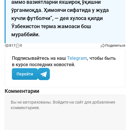
аммо вазиятларни яхшироқ ўқишни
ўрганмоқда. Ҳимоячи сифатида у жуда
кучли футболчи”, — дея хулоса қилди
Ўзбекистон терма жамоаси бош
мураббийи.
817
0
Поделиться
Подписывайтесь на наш
Telegram
, чтобы быть
в курсе последних новостей.
Перейти
Комментарии