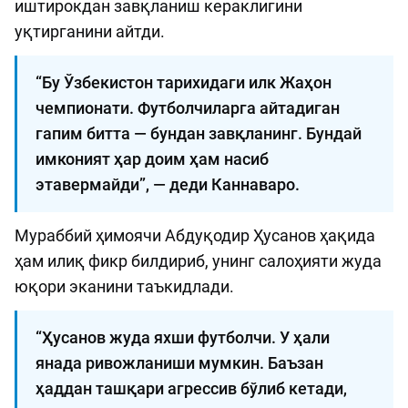
иштирокдан завқланиш кераклигини
уқтирганини айтди.
“Бу Ўзбекистон тарихидаги илк Жаҳон
чемпионати. Футболчиларга айтадиган
гапим битта — бундан завқланинг. Бундай
имконият ҳар доим ҳам насиб
этавермайди”, — деди Каннаваро.
Мураббий ҳимоячи Абдуқодир Ҳусанов ҳақида
ҳам илиқ фикр билдириб, унинг салоҳияти жуда
юқори эканини таъкидлади.
“Ҳусанов жуда яхши футболчи. У ҳали
янада ривожланиши мумкин. Баъзан
ҳаддан ташқари агрессив бўлиб кетади,