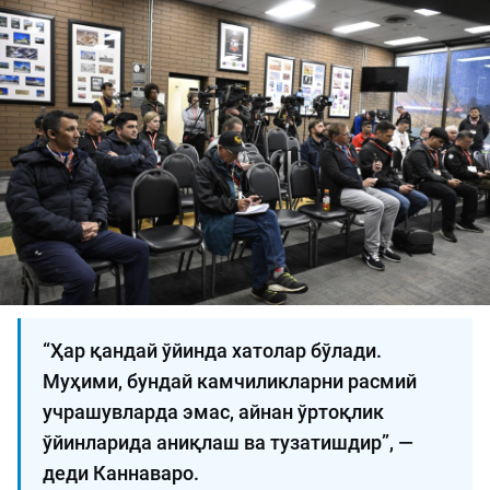
“Ҳар қандай ўйинда хатолар бўлади.
Муҳими, бундай камчиликларни расмий
учрашувларда эмас, айнан ўртоқлик
ўйинларида аниқлаш ва тузатишдир”, —
деди Каннаваро.