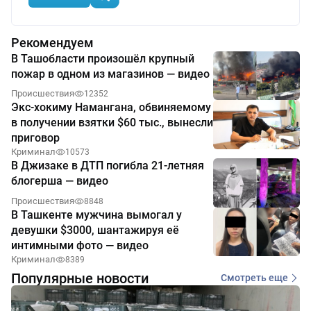
Рекомендуем
В Ташобласти произошёл крупный
пожар в одном из магазинов — видео
Происшествия
12352
Экс-хокиму Намангана, обвиняемому
в получении взятки $60 тыс., вынесли
приговор
Криминал
10573
В Джизаке в ДТП погибла 21-летняя
блогерша — видео
Происшествия
8848
В Ташкенте мужчина вымогал у
девушки $3000, шантажируя её
интимными фото — видео
Криминал
8389
Популярные новости
Смотреть еще