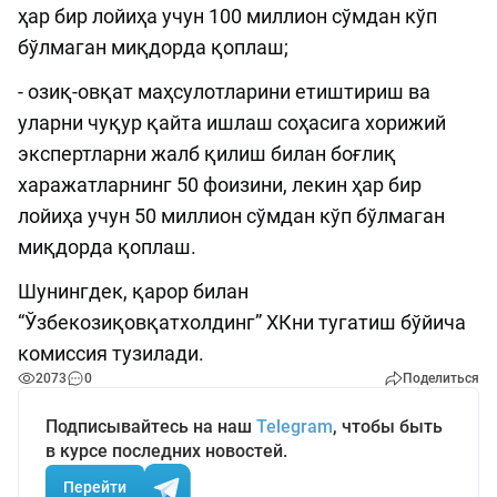
ҳар бир лойиҳа учун 100 миллион сўмдан кўп
бўлмаган миқдорда қоплаш;
- озиқ-овқат маҳсулотларини етиштириш ва
уларни чуқур қайта ишлаш соҳасига хорижий
экспертларни жалб қилиш билан боғлиқ
харажатларнинг 50 фоизини, лекин ҳар бир
лойиҳа учун 50 миллион сўмдан кўп бўлмаган
миқдорда қоплаш.
Шунингдек, қарор билан
“Ўзбекозиқовқатхолдинг” ХКни тугатиш бўйича
комиссия тузилади.
2073
0
Поделиться
Подписывайтесь на наш
Telegram
, чтобы быть
в курсе последних новостей.
Перейти