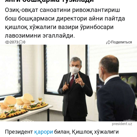
Озиқ-овқат саноатини ривожлантириш
бош бошқармаси директори айни пайтда
қишлоқ хўжалиги вазири ўринбосари
лавозимини эгаллайди.
2073
0
Поделиться
president.uz
Президент
қарори
билан, Қишлоқ хўжалиги