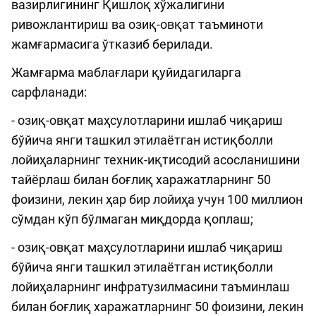
вазирлигининг Қишлоқ хўжалигини
ривожлантириш ва озиқ-овқат таъминоти
жамғармасига ўтказиб берилади.
Жамғарма маблағлари қуйидагиларга
сарфланади:
- озиқ-овқат маҳсулотларини ишлаб чиқариш
бўйича янги ташкил этилаётган истиқболли
лойиҳаларнинг техник-иқтисодий асосланишини
тайёрлаш билан боғлиқ харажатларнинг 50
фоизини, лекин ҳар бир лойиҳа учун 100 миллион
сўмдан кўп бўлмаган миқдорда қоплаш;
- озиқ-овқат маҳсулотларини ишлаб чиқариш
бўйича янги ташкил этилаётган истиқболли
лойиҳаларнинг инфратузилмасини таъминлаш
билан боғлиқ харажатларнинг 50 фоизини, лекин