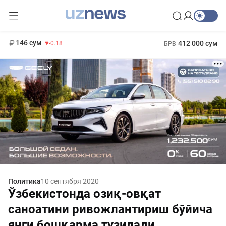
11 916 сум
28.92
13 749 сум
1 271 000 сум
32.19
МРОТ
146 сум
412 000 сум
-0.18
БРВ
Политика
10 сентября 2020
Ўзбекистонда озиқ-овқат
саноатини ривожлантириш бўйича
янги бошқарма тузилади