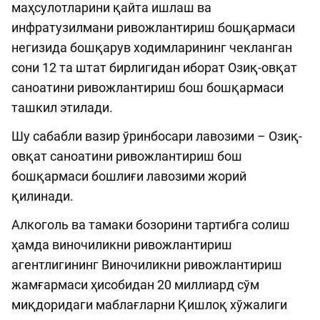
маҳсулотларини қайта ишлаш ва
инфратузилмани ривожлантириш бошқармаси
негизида бошқарув ходимларининг чекланган
сони 12 та штат бирлигидан иборат Озиқ-овқат
саноатини ривожлантириш бош бошқармаси
ташкил этилади.
Шу сабабли вазир ўринбосари лавозими – Озиқ-
овқат саноатини ривожлантириш бош
бошқармаси бошлиғи лавозими жорий
қилинади.
Алкоголь ва тамаки бозорини тартибга солиш
ҳамда виночиликни ривожлантириш
агентлигининг Виночиликни ривожлантириш
жамғармаси ҳисобидан 20 миллиард сўм
миқдоридаги маблағларни Қишлоқ хўжалиги