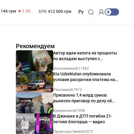
13 717 сум
-25.83
МРОТ
1 271 000 сум
146 сум
-1.05
БРВ
412 000 сум
Ру
Рекомендуем
Автор идеи налога на проценты
по вкладам выступил с
разъяснением
Экономика
11963
Kia Uzbekistan опубликовала
условия рассрочки платежа на
Kia Sonet со ставкой от 0%
Реклама
7913
годовых
Присвоено 7,4 млрд сумов:
вынесен приговор по делу об
обрушении путепровода в
Криминал
7498
Ташкенте
В Джизаке в ДТП погибла 21-
летняя блогерша — видео
Происшествия
6573