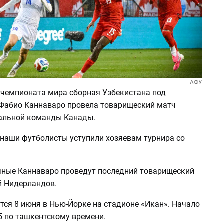
АФУ
 чемпионата мира сборная Узбекистана под
Фабио Каннаваро провела товарищеский матч
альной команды Канады.
 наши футболисты уступили хозяевам турнира со
чные Каннаваро проведут последний товарищеский
й Нидерландов.
тся 8 июня в Нью-Йорке на стадионе «Икан». Начало
5 по ташкентскому времени.