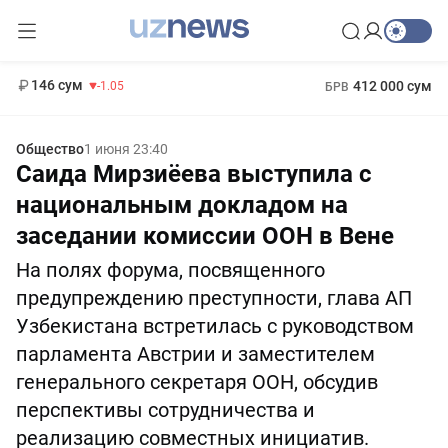
13 717 сум
-25.83
146 сум
412 000 сум
-1.05
БРВ
11 887 сум
1 271 000 сум
-55.49
МРОТ
Общество
1 июня 23:40
Саида Мирзиёева выступила с
национальным докладом на
заседании комиссии ООН в Вене
На полях форума, посвященного
предупреждению преступности, глава АП
Узбекистана встретилась с руководством
парламента Австрии и заместителем
генерального секретаря ООН, обсудив
перспективы сотрудничества и
реализацию совместных инициатив.