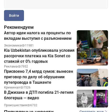
Войти
Рекомендуем
Автор идеи налога на проценты по
вкладам выступил с разъяснением
Экономика
11981
Kia Uzbekistan опубликовала условия
рассрочки платежа на Kia Sonet со
ставкой от 0% годовых
Реклама
7952
Присвоено 7,4 млрд сумов: вынесен
приговор по делу об обрушении
путепровода в Ташкенте
Криминал
7526
В Джизаке в ДТП погибла 21-летняя
блогерша — видео
Происшествия
6732
Популярные новости
Смотреть еще