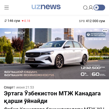
11 916 сум
28.92
13 749 сум
1 271 000 сум
32.19
МРОТ
146 сум
412 000 сум
-0.18
БРВ
Спорт
1 июня 21:53
Эртага Ўзбекистон МТЖ Канадага
қарши ўйнайди