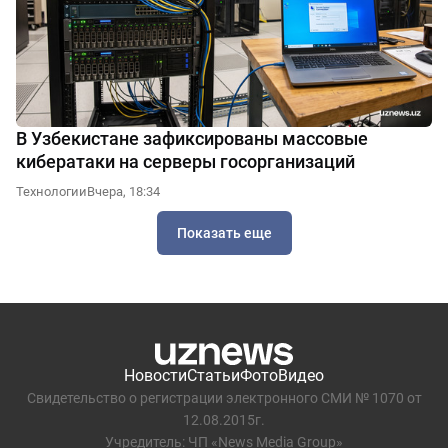
В Узбекистане зафиксированы массовые
кибератаки на серверы госорганизаций
Технологии
Вчера, 18:34
Показать еще
Новости
Статьи
Фото
Видео
Свидетельство о регистрации электронного СМИ № 1070 от
12.08.2015г.
Учредитель: ЧП «News Media Group»