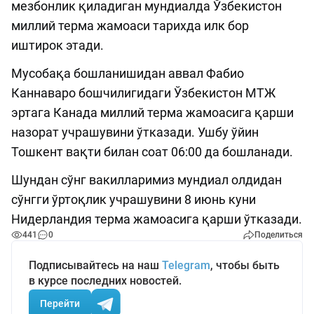
мезбонлик қиладиган мундиалда Ўзбекистон
миллий терма жамоаси тарихда илк бор
иштирок этади.
Мусобақа бошланишидан аввал Фабио
Каннаваро бошчилигидаги Ўзбекистон МТЖ
эртага Канада миллий терма жамоасига қарши
назорат учрашувини ўтказади. Ушбу ўйин
Тошкент вақти билан соат 06:00 да бошланади.
Шундан сўнг вакилларимиз мундиал олдидан
сўнгги ўртоқлик учрашувини 8 июнь куни
Нидерландия терма жамоасига қарши ўтказади.
441
0
Поделиться
Подписывайтесь на наш
Telegram
, чтобы быть
в курсе последних новостей.
Перейти