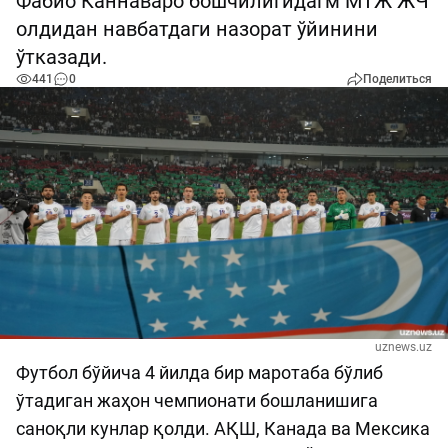
Фабио Каннаваро бошчилигидагм МТЖ ЖЧ
олдидан навбатдаги назорат ўйинини
ўтказади.
441
0
Поделиться
uznews.uz
Футбол бўйича 4 йилда бир маротаба бўлиб
ўтадиган жаҳон чемпионати бошланишига
саноқли кунлар қолди. АҚШ, Канада ва Мексика