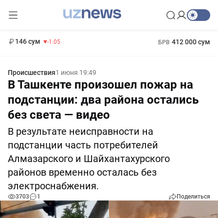
11 887 сум
-55.49
13 717 сум
1 271 000 сум
-25.83
МРОТ
146 сум
412 000 сум
-1.05
БРВ
Происшествия
1 июня 19:49
В Ташкенте произошел пожар на
подстанции: два района остались
без света — видео
В результате неисправности на
подстанции часть потребителей
Алмазарского и Шайхантахурского
районов временно осталась без
электроснабжения.
3703
1
Поделиться