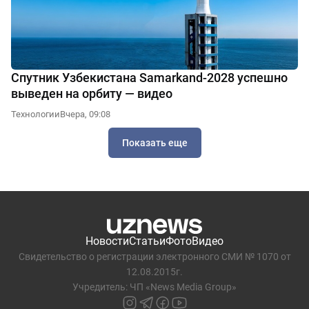
Спутник Узбекистана Samarkand-2028 успешно
выведен на орбиту — видео
Технологии
Вчера, 09:08
Показать еще
Новости
Статьи
Фото
Видео
Свидетельство о регистрации электронного СМИ № 1070 от
12.08.2015г.
Учредитель: ЧП «News Media Group»