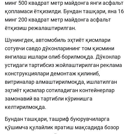
минг 500 квадрат метр майдонга янги асфальт
қопламаси ётқизилди. Бундан ташқари, яна 16
минг 200 квадрат метр майдонга асфальт
ётқизиш режалаштирилган.
Шунингдек, автомобиль эҳтиёт қисмлари
сотувчи савдо дўконларининг том қисмини
янгилаш ишлари олиб борилмоқда. Дўконлар
устидаги тартибсиз жойлаштирилган реклама
конструкциялари демонтаж қилиниб,
витриналар алмаштирилмоқда, ишлатилган
эҳтиёт қисмлар сотиладиган контейнерлар
замонавий ва тартибли кўринишга
келтирилмоқда.
Бундан ташқари, ташриф буюрувчиларга
қўшимча қулайлик яратиш мақсадида бозор