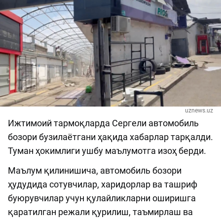
uznews.uz
Ижтимоий тармоқларда Сергели автомобиль
бозори бузилаётгани ҳақида хабарлар тарқалди.
Туман ҳокимлиги ушбу маълумотга изоҳ берди.
Маълум қилинишича, автомобиль бозори
ҳудудида сотувчилар, харидорлар ва ташриф
буюрувчилар учун қулайликларни оширишга
қаратилган режали қурилиш, таъмирлаш ва