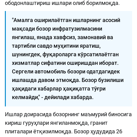
ободонлаштириш ишлари олиб борилмоқда.
"Амалга оширилаётган ишларнинг асосий
мақсади бозор инфратузилмасини
янгилаш, янада хавфсиз, замонавий ва
тартибли савдо муҳитини яратиш,
шунингдек, фуқароларга кўрсатилаётган
хизматлар сифатини оширишдан иборат.
Сергели автомобиль бозори одатдагидек
ишлашда давом этмоқда. Бозор бузилиши
ҳақидаги хабарлар ҳақиқатга тўғри
келмайди," - дейилади хабарда.
Ишлар доирасида бозорнинг маъмурий биносига
кириш гуруҳлари янгиланмоқда, гранит
плиталари ётқизилмоқда. Бозор ҳудудида 26