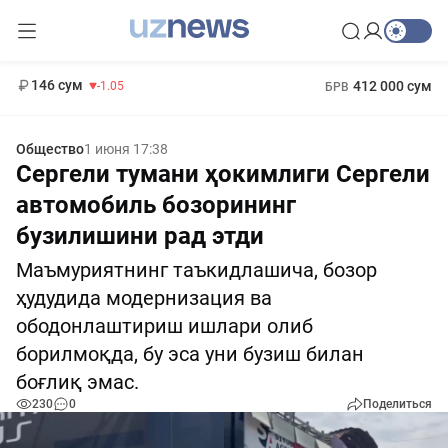
11 887 сум
-55.49
13 717 сум
1 271 000 сум
-25.83
МРОТ
146 сум
412 000 сум
-1.05
БРВ
Общество
1 июня 17:38
Сергели тумани ҳокимлиги Сергели
автомобиль бозорининг
бузилишини рад этди
Маъмуриятнинг таъкидлашича, бозор
ҳудудида модернизация ва
ободонлаштириш ишлари олиб
борилмоқда, бу эса уни бузиш билан
боғлиқ эмас.
230
0
Поделиться