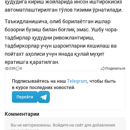
ҳудудига кириш жойларида инсон иштирокисиз
автоматлаштирилган тўлов тизими ўрнатилади.
Таъкидланишича, олиб борилаётган ишлар
бозорни бузиш билан боғлиқ эмас. Ушбу чора-
тадбирлар ҳудудни ривожлантириш,
тадбиркорлар учун шароитларни яхшилаш ва
пойтахт аҳолиси учун янада қулай муҳит
яратишга қаратилган.
230
0
Поделиться
Подписывайтесь на наш
Telegram
, чтобы быть
в курсе последних новостей.
Перейти
Комментарии