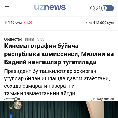
11 887 сум
-55.49
13 717 сум
1 271 000 сум
-25.83
МРОТ
146 сум
412 000 сум
-1.05
БРВ
Общество
1 июня 15:55
Кинематография бўйича
республика комиссияси, Миллий ва
Бадиий кенгашлар тугатилади
Президент бу ташкилотлар эскирган
усуллар билан ишлашда давом этаётгани,
соҳада самарали назоратни
таъминламаётганини айтди.
222
0
Поделиться