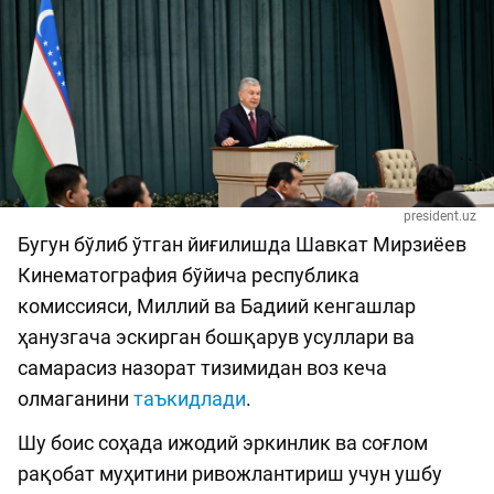
president.uz
Бугун бўлиб ўтган йиғилишда Шавкат Мирзиёев
Кинематография бўйича республика
комиссияси, Миллий ва Бадиий кенгашлар
ҳанузгача эскирган бошқарув усуллари ва
самарасиз назорат тизимидан воз кеча
олмаганини
таъкидлади
.
Шу боис соҳада ижодий эркинлик ва соғлом
рақобат муҳитини ривожлантириш учун ушбу