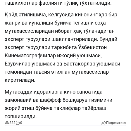
ташкилотлар фаолияти тўлиқ тўхтатилади.
Қайд этилишича, келгусида кинонинг ҳар бир
жанри ва йўналиши бўйича тегишли соҳа
мутахассисларидан иборат ҳақ тўланадиган
эксперт гуруҳлари шакллантирилади. Бундай
эксперт гуруҳлари таркибига Ўзбекистон
Кинематографчилар ижодий уюшмаси,
Ёзувчилар уюшмаси ва Бастакорлар уюшмаси
томонидан тавсия этилган мутахассислар
киритилади.
Мутасадди идораларга кино саноатида
замонавий ва шаффоф бошқарув тизимини
жорий этиш бўйича таклифлар тайёрлаш
топширилди.
222
0
Поделиться