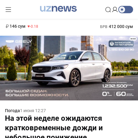
11 916 сум
28.92
13 749 сум
1 271 000 сум
32.19
МРОТ
146 сум
412 000 сум
-0.18
БРВ
Погода
1 июня 12:27
На этой неделе ожидаются
кратковременные дожди и
небольшое понижение