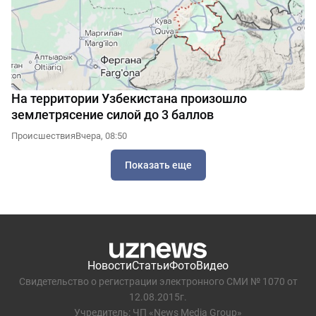
На территории Узбекистана произошло
землетрясение силой до 3 баллов
Происшествия
Вчера, 08:50
Показать еще
Новости
Статьи
Фото
Видео
Свидетельство о регистрации электронного СМИ № 1070 от
12.08.2015г.
Учредитель: ЧП «News Media Group»