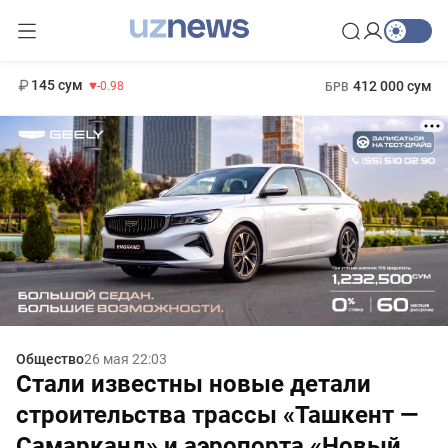
11 952 сум
36.46
13 780 сум
1 271 000 сум
30.12
МРОТ
145 сум
412 000 сум
-0.98
БРВ
Общество
26 мая 22:03
Стали известны новые детали
строительства трассы «Ташкент —
Самарканд» и аэропорта «Новый