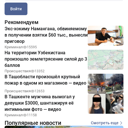
Войти
Рекомендуем
Экс-хокиму Намангана, обвиняемому
в получении взятки $60 тыс., вынесли
приговор
Криминал
15595
На территории Узбекистана
произошло землетрясение силой до 3
баллов
Происшествия
13352
В Ташобласти произошёл крупный
пожар в одном из магазинов — видео
Происшествия
12653
В Ташкенте мужчина вымогал у
девушки $3000, шантажируя её
интимными фото — видео
Криминал
11158
Популярные новости
Смотреть еще