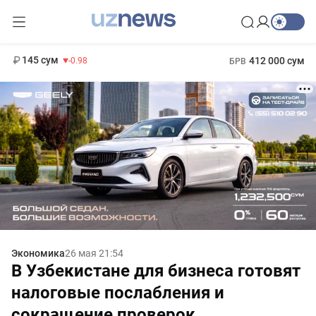
11 952 сум
36.46
13 780 сум
1 271 000 сум
30.12
МРОТ
145 сум
412 000 сум
-0.98
БРВ
Экономика
26 мая 21:54
В Узбекистане для бизнеса готовят
налоговые послабления и
сокращение проверок