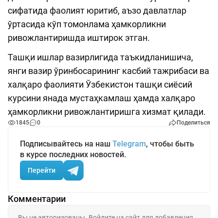
сифатида фаолият юритиб, аъзо давлатлар
ўртасида кўп томонлама ҳамкорликни
ривожлантиришда иштирок этган.
Ташқи ишлар вазирлигида таъкидланишича,
янги вазир ўринбосарининг касбий тажрибаси ва
халқаро фаолияти Ўзбекистон ташқи сиёсий
курсини янада мустаҳкамлаш ҳамда халқаро
ҳамкорликни ривожлантиришга хизмат қилади.
1845
0
Поделиться
Подписывайтесь на наш
Telegram
, чтобы быть
в курсе последних новостей.
Перейти
Комментарии