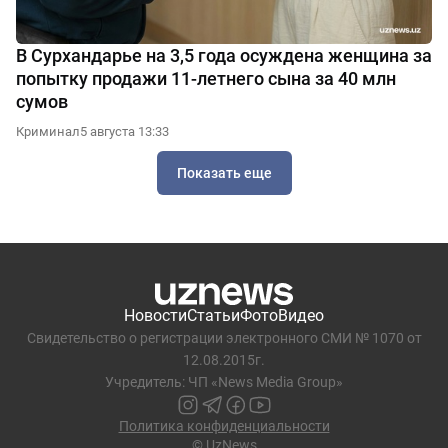
В Сурхандарье на 3,5 года осуждена женщина за
попытку продажи 11-летнего сына за 40 млн
сумов
Криминал
5 августа 13:33
Показать еще
Новости
Статьи
Фото
Видео
Свидетельство о регистрации электронного СМИ № 1070 от
12.08.2015г.
Учредитель: ЧП «News Media Group»
Политика конфиденциальности
© UzNews