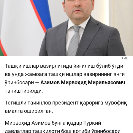
ТИВ
Ташқи ишлар вазирлигида йиғилиш бўлиб ўтди
ва унда жамоага ташқи ишлар вазирининг янги
ўринбосари —
Азимов Мирвоҳид Мирильясович
таништирилди.
Тегишли тайинлов президент қарорига мувофиқ
амалга оширилган.
Мирвоҳид Азимов бунга қадар Туркий
давлатлар ташкилоти бош котиби ўринбосари