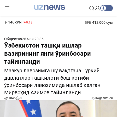
11 916 сум
28.92
13 749 сум
1 271 000 сум
32.19
МРОТ
146 сум
412 000 сум
-0.18
БРВ
Общество
26 мая 20:36
Ўзбекистон ташқи ишлар
вазирининг янги ўринбосари
тайинланди
Мазкур лавозимга шу вақтгача Туркий
давлатлар ташкилоти бош котиби
ўринбосари лавозимида ишлаб келган
Мирвоҳид Азимов тайинланди.
1845
0
Поделиться