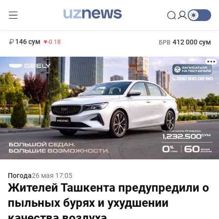
11 916 сум
28.92
13 749 сум
1 271 000 сум
32.19
МРОТ
146 сум
412 000 сум
-0.18
БРВ
Погода
26 мая 17:05
Жителей Ташкента предупредили о
пыльных бурях и ухудшении
качества воздуха