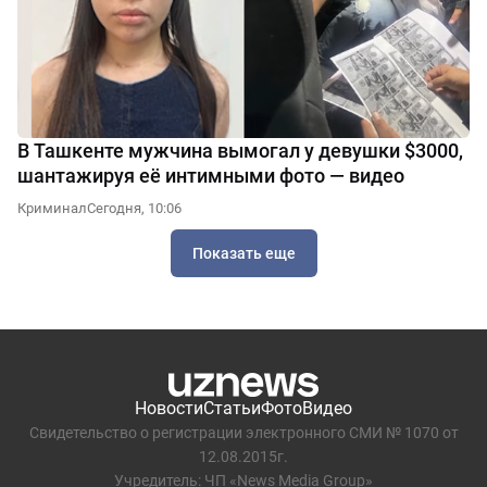
В Ташкенте мужчина вымогал у девушки $3000,
шантажируя её интимными фото — видео
Криминал
Сегодня, 10:06
Показать еще
Новости
Статьи
Фото
Видео
Свидетельство о регистрации электронного СМИ № 1070 от
12.08.2015г.
Учредитель: ЧП «News Media Group»