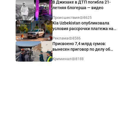
В Джизаке в ДТП погибла 21-
летняя блогерша — видео
Происшествия
8625
Kia Uzbekistan опубликовала
условия рассрочки платежа на
Kia Sonet со ставкой от 0%
Реклама
8586
годовых
Присвоено 7,4 млрд сумов:
вынесен приговор по делу об
обрушении путепровода в
Криминал
8188
Ташкенте