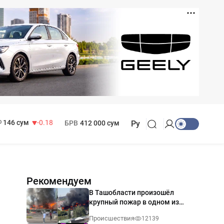
11 916 сум
28.92
13 749 сум
32.19
МРОТ
1 271 000 сум
146 сум
-0.18
БРВ
412 000 сум
Ру
Рекомендуем
В Ташобласти произошёл
крупный пожар в одном из
магазинов — видео
Происшествия
12139