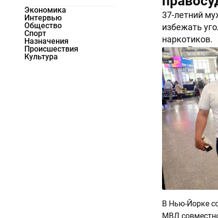
правосу
Экономика
37-летний му
Интервью
Общество
избежать уго
Спорт
наркотиков.
Назначения
Происшествия
2399
0
Культура
В Нью-Йорке с
МВД совместно