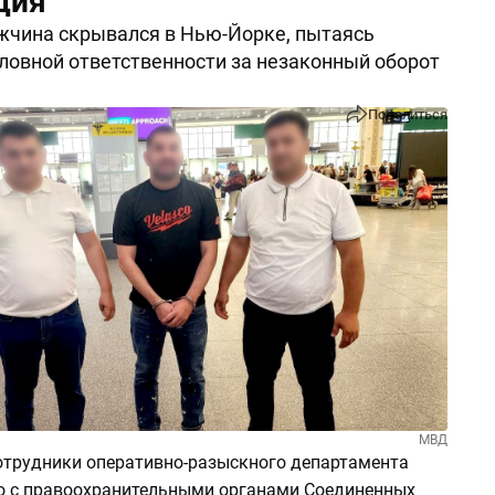
дия
жчина скрывался в Нью-Йорке, пытаясь
ловной ответственности за незаконный оборот
Поделиться
МВД
отрудники оперативно-разыскного департамента
 с правоохранительными органами Соединенных