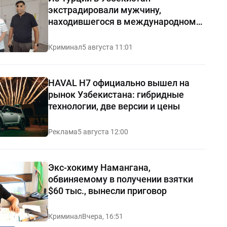
экстрадировали мужчину,
находившегося в международном
розыске
Криминал
5 августа 11:01
HAVAL H7 официально вышел на
рынок Узбекистана: гибридные
технологии, две версии и цены
Реклама
5 августа 12:00
Экс-хокиму Намангана,
обвиняемому в получении взятки
$60 тыс., вынесли приговор
Криминал
Вчера, 16:51