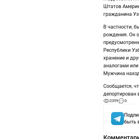
Штатов Америк
гражданина Уз
В частности, 
рождения. Он о
предусмотренн
Республики Узб
хранение и дру
аналогами или
Мужчина находи
Сообщается, ч
депортирован в
2399
0
Подпи
быть 
Комментар