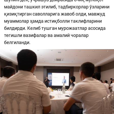
майдони ташкил этилиб, тадбиркорлар ўзларини
қизиқтирган саволларига жавоб олди, мавжуд
муаммолар ҳамда истиқболли таклифларини
билдирди. Келиб тушган мурожаатлар асосида
тегишли вазифалар ва амалий чоралар
белгиланди.