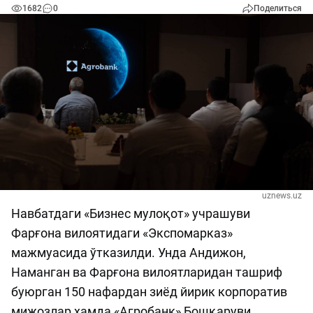
1682
0
Поделиться
uznews.uz
Навбатдаги «Бизнес мулоқот» учрашуви
Фарғона вилоятидаги «Экспомарказ»
мажмуасида ўтказилди. Унда Андижон,
Наманган ва Фарғона вилоятларидан ташриф
буюрган 150 нафардан зиёд йирик корпоратив
мижозлар ҳамда «Агробанк» Бошқаруви