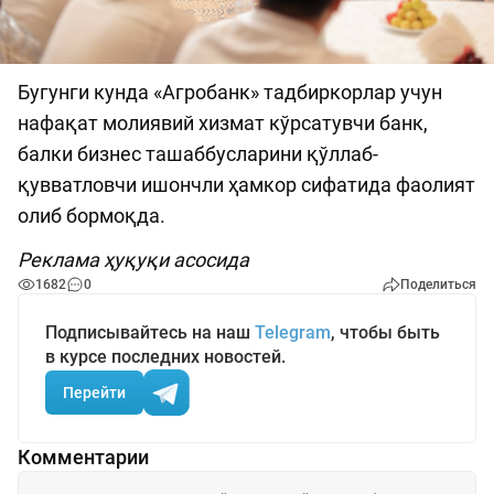
Бугунги кунда «Агробанк» тадбиркорлар учун
нафақат молиявий хизмат кўрсатувчи банк,
балки бизнес ташаббусларини қўллаб-
қувватловчи ишончли ҳамкор сифатида фаолият
олиб бормоқда.
Реклама ҳуқуқи асосида
1682
0
Поделиться
Подписывайтесь на наш
Telegram
, чтобы быть
в курсе последних новостей.
Перейти
Комментарии