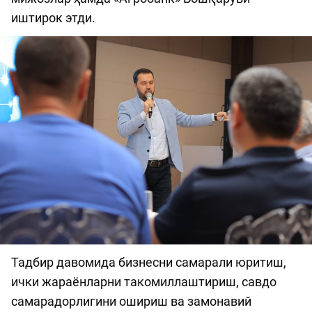
иштирок этди.
Тадбир давомида бизнесни самарали юритиш,
ички жараёнларни такомиллаштириш, савдо
самарадорлигини ошириш ва замонавий