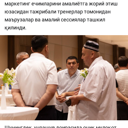
маркетинг ечимларини амалиётга жорий этиш
юзасидан тажрибали тренерлар томонидан
маърузалар ва амалий сессиялар ташкил
қилинди.
Шунингдек, учрашув доирасида очиқ мулоқот