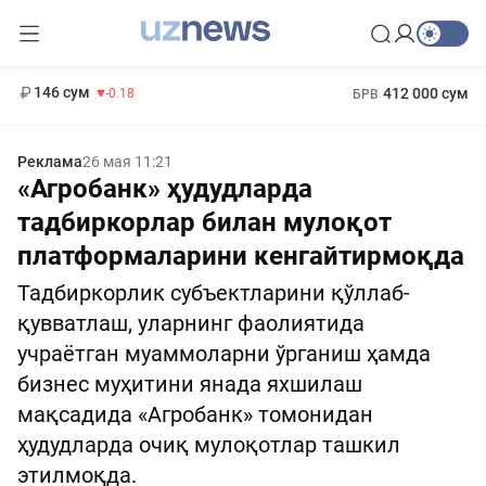
11 916 сум
28.92
13 749 сум
1 271 000 сум
32.19
МРОТ
146 сум
412 000 сум
-0.18
БРВ
Реклама
26 мая 11:21
«Агробанк» ҳудудларда
тадбиркорлар билан мулоқот
платформаларини кенгайтирмоқда
Тадбиркорлик субъектларини қўллаб-
қувватлаш, уларнинг фаолиятида
учраётган муаммоларни ўрганиш ҳамда
бизнес муҳитини янада яхшилаш
мақсадида «Агробанк» томонидан
ҳудудларда очиқ мулоқотлар ташкил
этилмоқда.