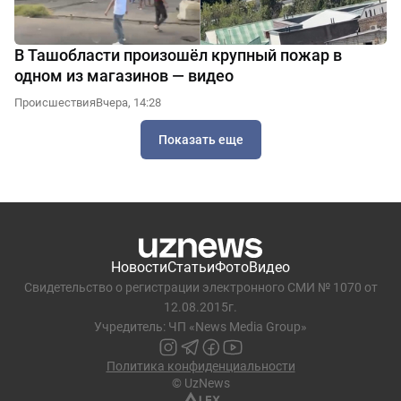
В Ташобласти произошёл крупный пожар в
одном из магазинов — видео
Происшествия
Вчера, 14:28
Показать еще
Новости
Статьи
Фото
Видео
Свидетельство о регистрации электронного СМИ № 1070 от
12.08.2015г.
Учредитель: ЧП «News Media Group»
Политика конфиденциальности
© UzNews