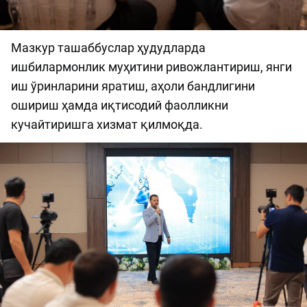
Мазкур ташаббуслар ҳудудларда
ишбилармонлик муҳитини ривожлантириш, янги
иш ўринларини яратиш, аҳоли бандлигини
ошириш ҳамда иқтисодий фаолликни
кучайтиришга хизмат қилмоқда.