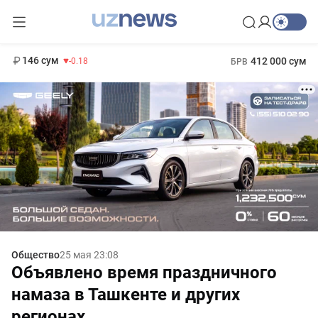
11 916 сум
28.92
13 749 сум
1 271 000 сум
32.19
МРОТ
146 сум
412 000 сум
-0.18
БРВ
Общество
25 мая 23:08
Объявлено время праздничного
намаза в Ташкенте и других
регионах