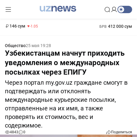
11 887 сум
-55.49
13 717 сум
1 271 000 сум
-25.83
МРОТ
146 сум
412 000 сум
-1.05
БРВ
Общество
25 мая 19:28
Узбекистанцам начнут приходить
уведомления о международных
посылках через ЕПИГУ
Через портал my.gov.uz граждане смогут в
подтверждать или отклонять
международные курьерские посылки,
отправленные на их имя, а также
проверять их стоимость, вес и
содержимое.
4843
0
Поделиться