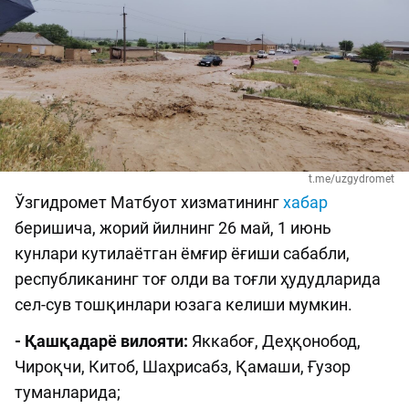
t.me/uzgydromet
Ўзгидромет Матбуот хизматининг
хабар
беришича, жорий йилнинг 26 май, 1 июнь
кунлари кутилаётган ёмғир ёғиши сабабли,
республиканинг тоғ олди ва тоғли ҳудудларида
сел-сув тошқинлари юзага келиши мумкин.
- Қашқадарё вилояти:
Яккабоғ, Деҳқонобод,
Чироқчи, Китоб, Шаҳрисабз, Қамаши, Ғузор
туманларида;