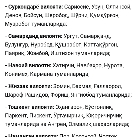
- Сурхондарё вилояти:
Сариосиё, Узун, Олтинсой,
Денов, Бойсун, Шеробод, Шўрчи, Қумқўрғон,
Музробот туманларида;
- Самарқанд вилояти:
Ургут, Самарқанд,
Булунғур, Нуробод, Қўшработ, Каттақўрғон,
Паяриқ, Жомбой, Иштихон туманларида;
- Навоий вилояти:
Хатирчи, Навбаҳор, Нурота,
Конимех, Кармана туманларида;
- Жиззах вилояти:
Зомин, Бахмал, Ғаллаорол,
Шароф Рашидов, Фориш, Янгиобод туманларида;
- Тошкент вилояти:
Оҳангарон, Бўстонлиқ,
Паркент, Пискент, Ўртачирчиқ, Юқоричирчиқ
туманларида ва Ангрен, Олмалиқ шаҳарларида;
- Наманган вилояти:
Поп, Косонсой, Чортоқ,