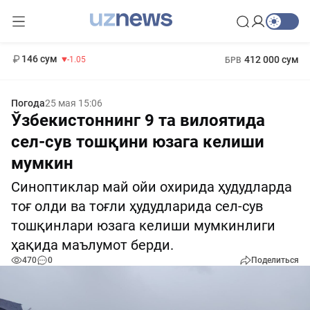
11 887 сум
-55.49
13 717 сум
1 271 000 сум
-25.83
МРОТ
146 сум
412 000 сум
-1.05
БРВ
Погода
25 мая 15:06
Ўзбекистоннинг 9 та вилоятида
сел-сув тошқини юзага келиши
мумкин
Синоптиклар май ойи охирида ҳудудларда
тоғ олди ва тоғли ҳудудларида сел-сув
тошқинлари юзага келиши мумкинлиги
ҳақида маълумот берди.
470
0
Поделиться