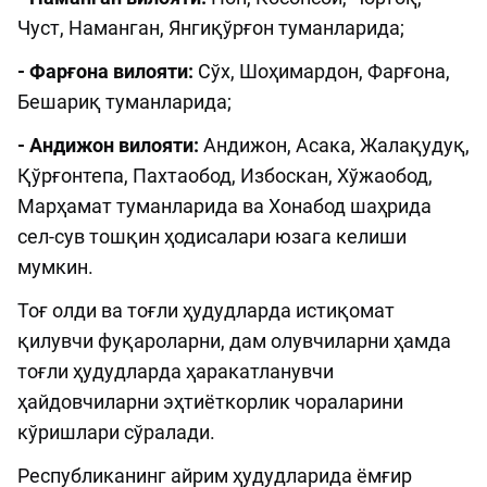
Чуст, Наманган, Янгиқўрғон туманларида;
- Фарғона вилояти:
Сўх, Шоҳимардон, Фарғона,
Бешариқ туманларида;
- Андижон вилояти:
Андижон, Асака, Жалақудуқ,
Қўрғонтепа, Пахтаобод, Избоскан, Хўжаобод,
Марҳамат туманларида ва Хонабод шаҳрида
сел-сув тошқин ҳодисалари юзага келиши
мумкин.
Тоғ олди ва тоғли ҳудудларда истиқомат
қилувчи фуқароларни, дам олувчиларни ҳамда
тоғли ҳудудларда ҳаракатланувчи
ҳайдовчиларни эҳтиёткорлик чораларини
кўришлари сўралади.
Республиканинг айрим ҳудудларида ёмғир