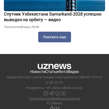
Спутник Узбекистана Samarkand-2028 успешно
выведен на орбиту — видео
Технологии
Вчера, 09:08
Показать еще
Новости
Статьи
Фото
Видео
Свидетельство о регистрации электронного СМИ № 1070 от
12.08.2015г.
Учредитель: ЧП «News Media Group»
Политика конфиденциальности
© UzNews