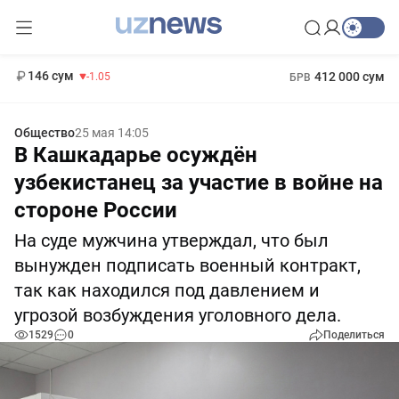
11 887 сум
-55.49
13 717 сум
1 271 000 сум
-25.83
МРОТ
146 сум
412 000 сум
-1.05
БРВ
Общество
25 мая 14:05
В Кашкадарье осуждён
узбекистанец за участие в войне на
стороне России
На суде мужчина утверждал, что был
вынужден подписать военный контракт,
так как находился под давлением и
угрозой возбуждения уголовного дела.
1529
0
Поделиться