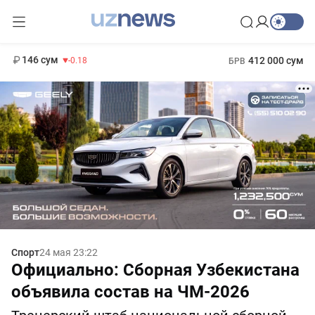
11 916 сум
28.92
13 749 сум
1 271 000 сум
32.19
МРОТ
146 сум
412 000 сум
-0.18
БРВ
Спорт
24 мая 23:22
Официально: Сборная Узбекистана
объявила состав на ЧМ-2026