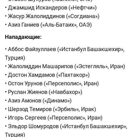
• Джамшид Искандеров («Нефтчи»)
• Жасур Жалолиддинов («Согдиана»)
• Азиз Ганиев («Аль-Батаих», ОАЭ)
Нападающие:
• Аббос Файзуллаев («Истанбул Башакшехир»,
Турция)
• Жалолиддин Машарипов («Эстегляль», Иран)
• Достон Хамдамов («Пахтакор»)
• Остон Урунов («Персеполис», Иран)
• Руслан Жиянов («Навбахор»)
• Азиз Амонов («Динамо»)
• Шерзод Темиров («Эрбиль», Ирак)
• Игорь Сергеев («Персеполис», Иран)
• Эльдор Шомуродов («Истанбул Башакшехир»,
Турция)