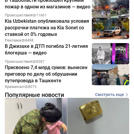
В Ташобласти произошёл крупный
пожар в одном из магазинов — видео
Происшествия
11661
Kia Uzbekistan опубликовала условия
рассрочки платежа на Kia Sonet со
ставкой от 0% годовых
Реклама
8498
В Джизаке в ДТП погибла 21-летняя
блогерша — видео
Происшествия
8387
Присвоено 7,4 млрд сумов: вынесен
приговор по делу об обрушении
путепровода в Ташкенте
Криминал
8075
Популярные новости
Смотреть еще