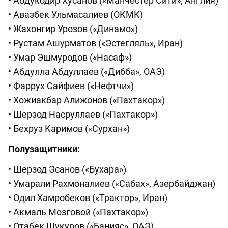
• Абдукодир Хусанов («Манчестер Сити», Англия)
• Авазбек Ульмасалиев (ОКМК)
• Жахонгир Урозов («Динамо»)
• Рустам Ашурматов («Эстегляль», Иран)
• Умар Эшмуродов («Насаф»)
• Абдулла Абдуллаев («Дибба», ОАЭ)
• Фаррух Сайфиев («Нефтчи»)
• Хожиакбар Алижонов («Пахтакор»)
• Шерзод Насруллаев («Пахтакор»)
• Бехруз Каримов («Сурхан»)
Полузащитники:
• Шерзод Эсанов («Бухара»)
• Умарали Рахмоналиев («Сабах», Азербайджан)
• Одил Хамробеков («Трактор», Иран)
• Акмаль Мозговой («Пахтакор»)
• Отабек Шукуров («Банияс», ОАЭ)