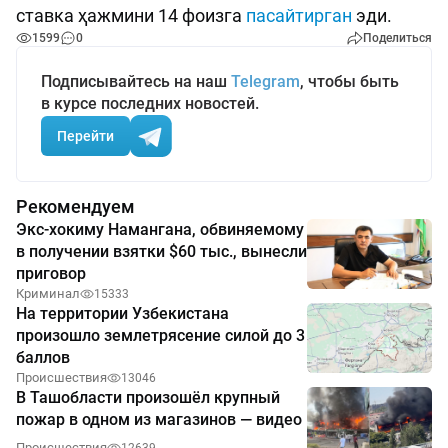
ставка ҳажмини 14 фоизга
пасайтирган
эди.
1599
0
Поделиться
Подписывайтесь на наш
Telegram
, чтобы быть
в курсе последних новостей.
Перейти
Рекомендуем
Экс-хокиму Намангана, обвиняемому
в получении взятки $60 тыс., вынесли
приговор
Криминал
15333
На территории Узбекистана
произошло землетрясение силой до 3
баллов
Происшествия
13046
В Ташобласти произошёл крупный
пожар в одном из магазинов — видео
Происшествия