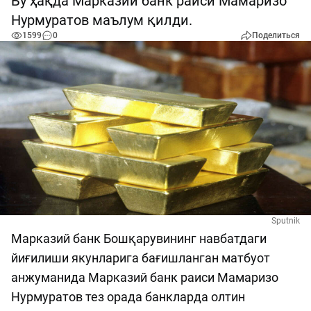
Бу ҳақда Марказий банк раиси Мамаризо
Нурмуратов маълум қилди.
1599
0
Поделиться
Sputnik
Марказий банк Бошқарувининг навбатдаги
йиғилиши якунларига бағишланган матбуот
анжуманида Марказий банк раиси Мамаризо
Нурмуратов тез орада банкларда олтин