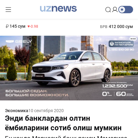
11 952 сум
36.46
13 780 сум
1 271 000 сум
30.12
МРОТ
145 сум
412 000 сум
-0.98
БРВ
Экономика
10 сентября 2020
Энди банклардан олтин
ёмбиларини сотиб олиш мумкин