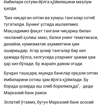
ёмбилари сотуви йўлга қўйилишини маълум
қилди.
“Биз чиқарган олтин ва кумуш тангалар сотиб
тугатилди. Бунинг устида ишлаяпмиз.
Мақсадимиз фақат тангани чиқариш билан
чекланиб қолиш эмас, балки унинг тематикаси,
дизайни, нумизматик аҳамиятини ҳам
оширишдир. Агар ҳозир тангалар бир хил
ҳажмда бўлса, келгусида уларнинг ҳажми ҳам
ҳар хил бўлади. Бу жараён давом этади.
Бундан ташқари, яқинда банклар орқали олтин
ёмбиларини сотиш ҳам йўлга қўйилади. Бу
борада ҳозирда иш олиб борилмоқда”, - деди
Марказий банк раиси.
Эслатиб ўтамиз, бугун Марказий банк асосий