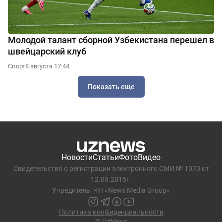
Молодой талант сборной Узбекистана перешел в
швейцарский клуб
Спорт
8 августа 17:44
Показать еще
Новости
Статьи
Фото
Видео
Свидетельство о регистрации электронного СМИ № 1070 от
12.08.2015г.
Учредитель: ЧП «News Media Group»
Политика конфиденциальности
© UzNews