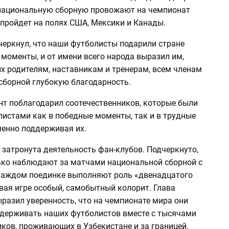
ациональную сборную провожают на чемпионат
 пройдет на полях США, Мексики и Канады.
черкнул, что наши футболисты подарили стране
моменты, и от имени всего народа выразил им,
х родителям, наставникам и тренерам, всем членам
сборной глубокую благодарность.
нт поблагодарил соотечественников, которые были
листами как в победные моменты, так и в трудные
менно поддерживая их.
затронута деятельность фан-клубов. Подчеркнуто,
лько наблюдают за матчами национальной сборной с
в каждом поединке выполняют роль «двенадцатого
вая игре особый, самобытный колорит. Глава
разил уверенность, что на чемпионате мира они
держивать наших футболистов вместе с тысячами
ков, проживающих в Узбекистане и за границей.