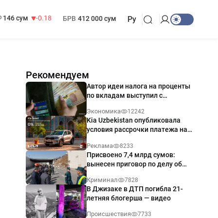
13 749 сум
32.19
МРОТ
1 271 000 сум
146 сум
-0.18
БРВ
412 000 сум
Ру
Рекомендуем
Автор идеи налога на проценты
по вкладам выступил с
разъяснением
Экономика
12242
Kia Uzbekistan опубликовала
условия рассрочки платежа на
Kia Sonet со ставкой от 0%
Реклама
8233
годовых
Присвоено 7,4 млрд сумов:
вынесен приговор по делу об
обрушении путепровода в
Криминал
7828
Ташкенте
В Джизаке в ДТП погибла 21-
летняя блогерша — видео
Происшествия
7733