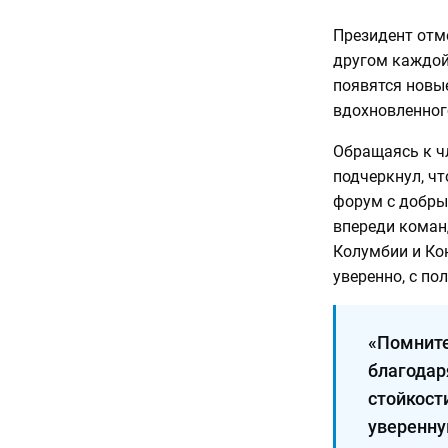
Президент отме
другом каждой
появятся новы
вдохновленног
Обращаясь к ч
подчеркнул, ч
форум с добры
впереди коман
Колумбии и Ко
уверенно, с п
«Помните
благодар
стойкост
уверенную