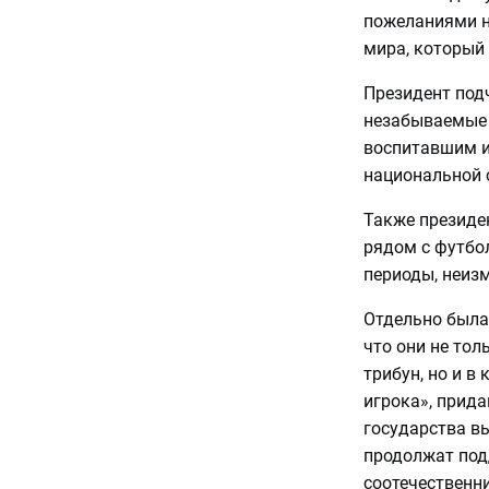
пожеланиями н
мира, который
Президент под
незабываемые 
воспитавшим и
национальной 
Также президе
рядом с футбо
периоды, неиз
Отдельно была 
что они не то
трибун, но и 
игрока», прида
государства вы
продолжат под
соотечественни