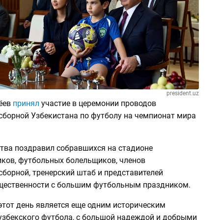
president.uz
ёев
принял
участие в церемонии проводов
сборной Узбекистана по футболу на чемпионат мира
ства поздравил собравшихся на стадионе
иков, футбольных болельщиков, членов
сборной, тренерский штаб и представителей
щественности с большим футбольным праздником.
этот день является еще одним историческим
узбекского футбола, с большой надеждой и добрыми